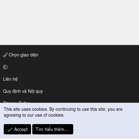
Chọn giao diện
Liên hệ
Quy định và Nội quy
Privacy Policy
This site uses cookies. By continuing to use this site, you are
agreeing to our use of cookies.
Trợ giúp
R
Accept
Tìm hiểu thêm.…
S