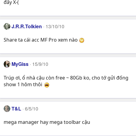
đấy X-(
J.R.R.Tolkien
13/10/10
Share ta cái acc MF Pro xem nào
MyGiss
15/9/10
Trúp ơi, ổ nhà cậu còn free ~ 80Gb ko, cho tớ gửi đống
show 1 hôm thôi
T&L
6/5/10
mega manager hay mega toolbar cậu