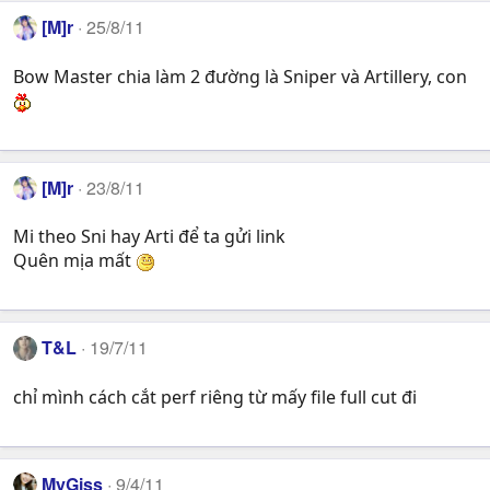
[M]r
25/8/11
Bow Master chia làm 2 đường là Sniper và Artillery, con
[M]r
23/8/11
Mi theo Sni hay Arti để ta gửi link
Quên mịa mất
T&L
19/7/11
chỉ mình cách cắt perf riêng từ mấy file full cut đi
MyGiss
9/4/11