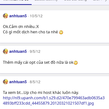
anhtuan5
10/5/12
Ok.Cảm ơn nhiều.:X
Có gì mốt dịch hen cho ta nhé
anhtuan5
9/5/12
Thêm mấy cái opt của set đồ nữa là ok
anhtuan5
8/5/12
Ta xem bt...Up cho mi host khác luôn này.
http://nl9.upanh.com/b1.s29.d2/470e799463adb0635a3
4893bff233cdd_44455879.20120321021507df1.jpg