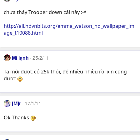
chưa thấy Trooper down cái này :-*
http://all.hdvnbits.org/emma_watson_hq_wallpaper_im
age_t10088.html
Mì lạnh
25/2/11
Ta mới được có 25k thôi, để nhiều nhiều rồi xin cũng
được
[M]r
17/1/11
Ok Thanks
.