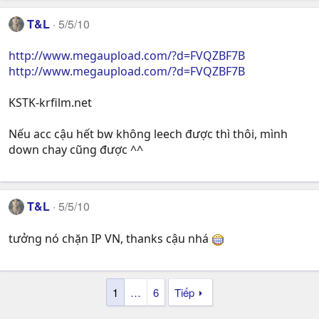
T&L
5/5/10
http://www.megaupload.com/?d=FVQZBF7B
http://www.megaupload.com/?d=FVQZBF7B
KSTK-krfilm.net
Nếu acc cậu hết bw không leech được thì thôi, mình
down chay cũng được ^^
T&L
5/5/10
tưởng nó chặn IP VN, thanks cậu nhá
1
…
6
Tiếp