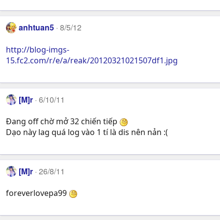
anhtuan5
8/5/12
http://blog-imgs-
15.fc2.com/r/e/a/reak/20120321021507df1.jpg
[M]r
6/10/11
Đang off chờ mở 32 chiến tiếp
Dạo này lag quá log vào 1 tí là dis nên nản :(
[M]r
26/8/11
foreverlovepa99