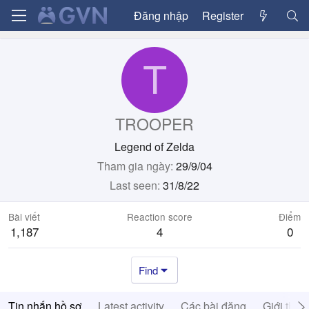
Đăng nhập
Register
T
TROOPER
Legend of Zelda
Tham gia ngày
29/9/04
Last seen
31/8/22
Bài viết
Reaction score
Điểm
1,187
4
0
Find
Tin nhắn hồ sơ
Latest activity
Các bài đăng
Giới thiệ