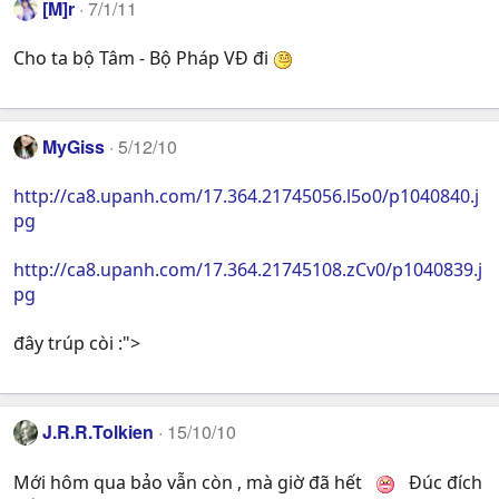
[M]r
7/1/11
Cho ta bộ Tâm - Bộ Pháp VĐ đi
MyGiss
5/12/10
http://ca8.upanh.com/17.364.21745056.l5o0/p1040840.j
pg
http://ca8.upanh.com/17.364.21745108.zCv0/p1040839.j
pg
đây trúp còi :">
J.R.R.Tolkien
15/10/10
Mới hôm qua bảo vẫn còn , mà giờ đã hết
Đúc đích