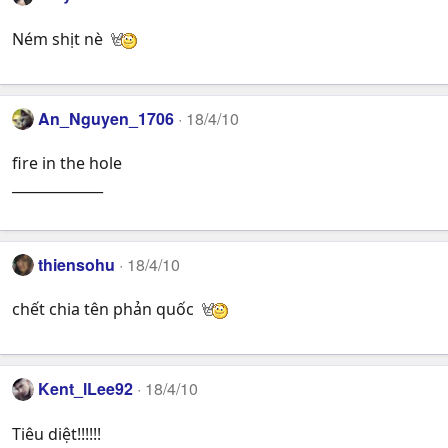
Ném shịt nè
An_Nguyen_1706
18/4/10
fire in the hole
_____________
thiensohu
18/4/10
chết chia tên phản quốc
Kent_lLee92
18/4/10
Tiêu diệt!!!!!!