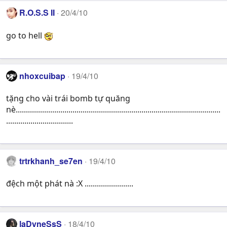
R.O.S.S II
20/4/10
go to hell
nhoxcuibap
19/4/10
tặng cho vài trái bomb tự quăng
nè.....................................................................................................
.................................
trtrkhanh_se7en
19/4/10
đệch một phát nà :X ........................
laDyneSsS
18/4/10