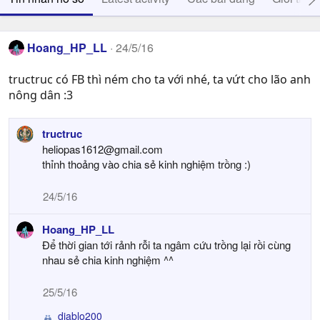
Hoang_HP_LL
24/5/16
tructruc có FB thì ném cho ta với nhé, ta vứt cho lão anh
nông dân :3
tructruc
heliopas1612@gmail.com
thỉnh thoảng vào chia sẻ kinh nghiệm trồng :)
24/5/16
Hoang_HP_LL
Để thời gian tới rảnh rỗi ta ngâm cứu trồng lại rồi cùng
nhau sẻ chia kinh nghiệm ^^
25/5/16
diablo200