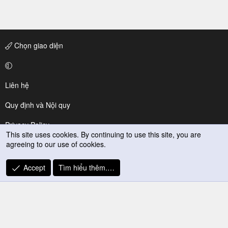
Chọn giao diện
Liên hệ
Quy định và Nội quy
Privacy Policy
This site uses cookies. By continuing to use this site, you are
agreeing to our use of cookies.
Trợ giúp
R
Accept
Tìm hiểu thêm.…
S
S