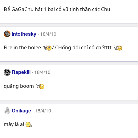
Để GaGaChu hát 1 bài cổ vũ tinh thần các Chu
Intothesky
18/4/10
Fire in the holee
/ CHống đối chỉ có chếtttt
Rapekill
18/4/10
quăng boom
Onikage
18/4/10
mày là ai