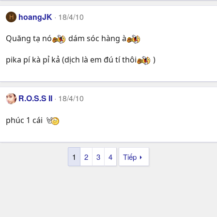
hoangJK
18/4/10
H
Quăng tạ nó
dám sóc hàng à
pika pí kà pỉ kả (dịch là em đú tí thôi
)
R.O.S.S II
18/4/10
phúc 1 cái
1
2
3
4
Tiếp