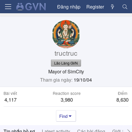
Đăng nhập
Register
tructruc
Lão Làng GVN
Mayor of SimCity
Tham gia ngày
19/10/04
Bài viết
Reaction score
Điểm
4,117
3,980
8,630
Find
Tin nhắn hồ sơ
Latest activity
Các bài đăng
Giới thiệ