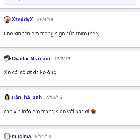
R
e
a
c
XzeddyX
26/4/16
t
i
Cho xin tên em trong sign của thím (^^^)
o
n
s
:
Osadar Mizutani
12/2/16
Xin cái số đt đc ko ông
trần_hà_anh
7/12/15
cho xin info em trong sign với bác ơi
muoima
6/11/14