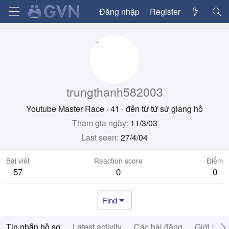
Đăng nhập
Register
trungthanh582003
Youtube Master Race
·
41
·
đến từ
tứ sứ giang hồ
Tham gia ngày
11/3/03
Last seen
27/4/04
Bài viết
Reaction score
Điểm
57
0
0
Find
Tin nhắn hồ sơ
Latest activity
Các bài đăng
Giới thiệ