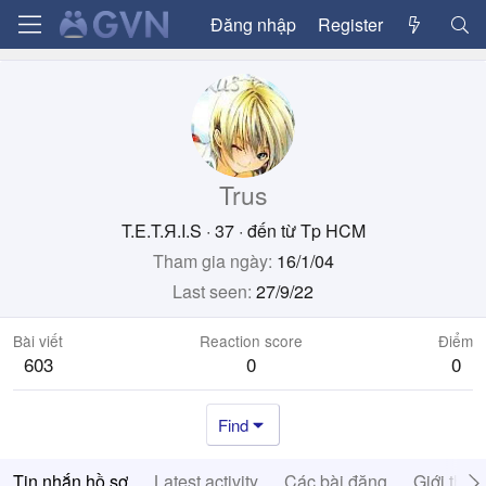
Đăng nhập
Register
Trus
T.E.T.Я.I.S
·
37
·
đến từ
Tp HCM
Tham gia ngày
16/1/04
Last seen
27/9/22
Bài viết
Reaction score
Điểm
603
0
0
Find
Tin nhắn hồ sơ
Latest activity
Các bài đăng
Giới thiệ