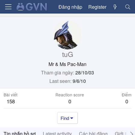
Đăng nhập
Register
tuG
Mr & Ms Pac-Man
Tham gia ngày
28/10/03
Last seen
9/6/10
Bài viết
Reaction score
Điểm
158
0
0
Find
Tin nhắn hồ sơ
Latest activity
Các bài đăng
Giới thiệ