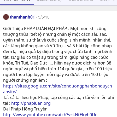
thanthanh01
5/5/13
T
Giới Thiệu PHÁP LUÂN ĐẠI PHÁP : Một môn khí công
thượng thừa: tiết lộ những chân lý một cách sâu sắc,
uyên thâm, sự thật về cuộc sống, sinh mệnh, nhân thể,
các tầng không gian và Vũ Trụ… và 5 bài tập công pháp
đem lại hiệu quả kỳ diệu trong việc chửa lành mọi bệnh
tật, sự giàu có thật sự trong tâm, giúp nâng cao : Sức
khỏe, Trí Tuệ, Ðạo Ðức ,… hiện nay được dịch ra hơn 38
ngôn ngử và phổ biến trên 114 quốc gia , trên 100 triệu
người theo tập luyện mỗi ngày và được trên 100 triệu
người chứng nghiệm :
https://sites.google.com/site/conduongphanbonquych
ansite/
Tất cả tài liệu học Pháp, tập công các bạn tải về miễn phí
tại :
http://phapluan.org
Đại Pháp Hồng Truyền
http://www.youtube.com/watch?v=kNtElryh0Uc