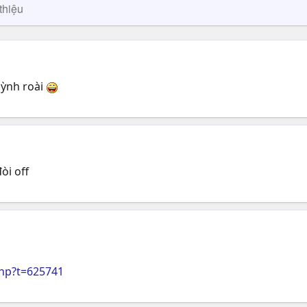
thiệu
Sỳnh roài
òi off
hp?t=625741