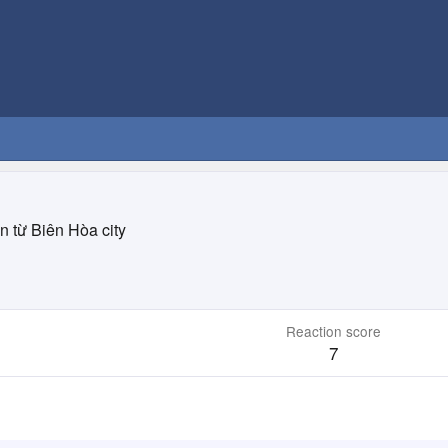
n từ
Biên Hòa city
Reaction score
7