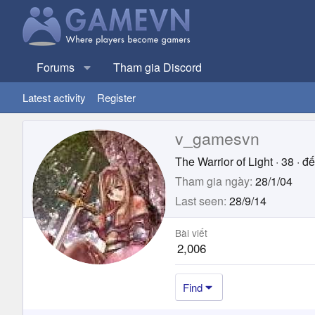
Forums
Tham gia Discord
Latest activity
Register
v_gamesvn
The Warrior of Light
·
38
·
đế
Tham gia ngày
28/1/04
Last seen
28/9/14
Bài viết
2,006
Find