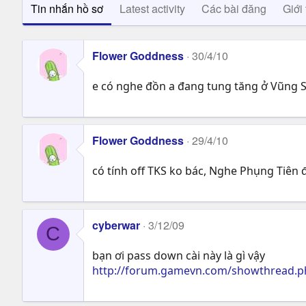
Tin nhắn hồ sơ
Latest activity
Các bài đăng
Giới 
Flower Goddness
30/4/10
e có nghe đồn a đang tung tăng ở Vũng 
Flower Goddness
29/4/10
có tính off TKS ko bác, Nghe Phụng Tiên đ
cyberwar
3/12/09
C
bạn ơi pass down cài này là gì vậy
http://forum.gamevn.com/showthread.p