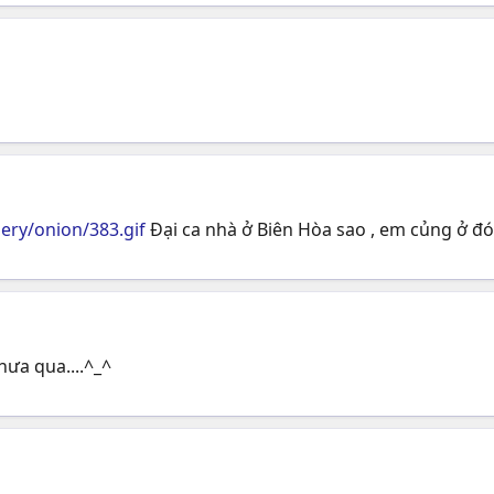
lery/onion/383.gif
Đại ca nhà ở Biên Hòa sao , em củng ở đó
chưa qua....^_^