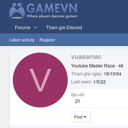
Forums
Tham gia Discord
Latest activity
Register
vuasamac
V
Youtube Master Race
·
46
Tham gia ngày
18/10/04
Last seen
1/5/22
Bài viết
21
Find