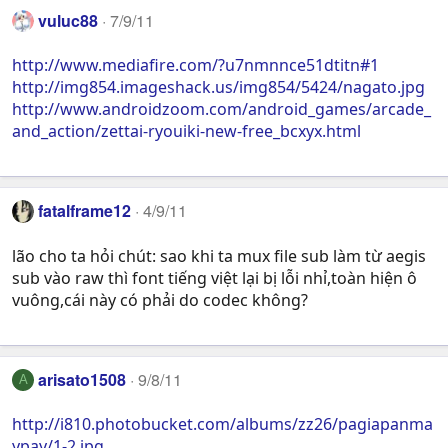
vuluc88
7/9/11
http://www.mediafire.com/?u7nmnnce51dtitn#1
http://img854.imageshack.us/img854/5424/nagato.jpg
http://www.androidzoom.com/android_games/arcade_
and_action/zettai-ryouiki-new-free_bcxyx.html
fatalframe12
4/9/11
lão cho ta hỏi chút: sao khi ta mux file sub làm từ aegis
sub vào raw thì font tiếng việt lại bị lỗi nhỉ,toàn hiện ô
vuông,cái này có phải do codec không?
arisato1508
9/8/11
A
http://i810.photobucket.com/albums/zz26/pagiapanma
ypay/1-2.jpg