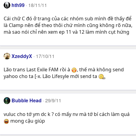
hth99
18/11/11
Cái chữ C đó ở trang của các nhóm sub mình đề thấy để
là Clamp nên để theo thôi chứ mình cũng không rõ nữa,
mà sao nói chỉ nên xem ep 11 và 12 làm mình cụt hứng
XzeddyX
17/10/11
Lão trans Last Exile FAM rồi à
, thế mà không send
yahoo cho ta [-x. Lão Lifesyle mới send ta
Bubble Head
29/9/11
vuluc cho tớ ym dc k ? có mấy nv mà tớ bí cách làm quá
mong cậu giúp