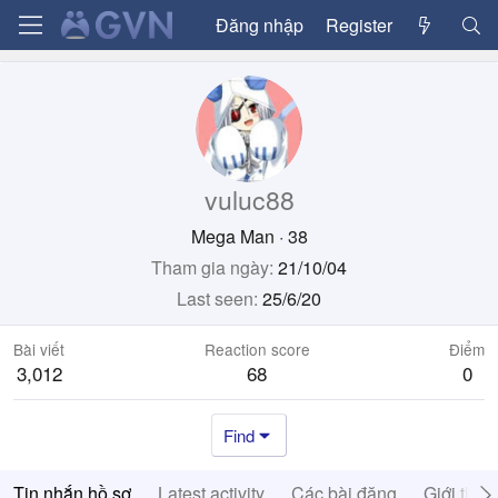
Đăng nhập
Register
vuluc88
Mega Man
·
38
Tham gia ngày
21/10/04
Last seen
25/6/20
Bài viết
Reaction score
Điểm
3,012
68
0
Find
Tin nhắn hồ sơ
Latest activity
Các bài đăng
Giới thiệ