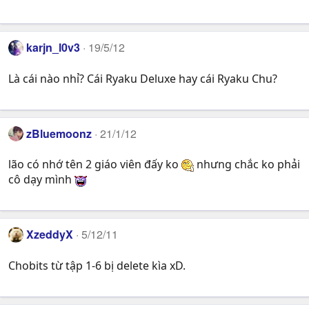
karjn_l0v3
19/5/12
Là cái nào nhỉ? Cái Ryaku Deluxe hay cái Ryaku Chu?
zBluemoonz
21/1/12
lão có nhớ tên 2 giáo viên đấy ko
nhưng chắc ko phải
cô dạy mình
XzeddyX
5/12/11
Chobits từ tập 1-6 bị delete kìa xD.