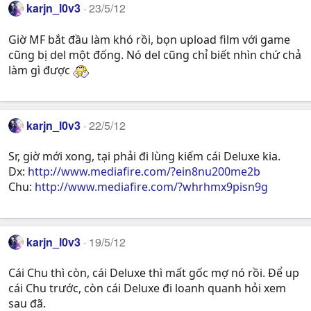
karjn_l0v3
23/5/12
Giờ MF bắt đầu làm khó rồi, bọn upload film với game
cũng bị del một đống. Nó del cũng chỉ biết nhìn chứ chả
làm gì được
karjn_l0v3
22/5/12
Sr, giờ mới xong, tại phải đi lùng kiếm cái Deluxe kia.
Dx:
http://www.mediafire.com/?ein8nu200me2b
Chu:
http://www.mediafire.com/?whrhmx9pisn9g
karjn_l0v3
19/5/12
Cái Chu thì còn, cái Deluxe thì mất gốc mợ nó rồi. Để up
cái Chu trước, còn cái Deluxe đi loanh quanh hỏi xem
sau đã.