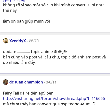
không rõ vì sao một số clip khi mình convert lại bị như
thế này
làm ơn bạn giúp mình với
XzeddyX
25/7/11
update ............. topic anime đi @_@
bận cũng vào post vài câu chứ, topic đó anh em post và
up nhiều lắm đấy.
dc tuan champion
3/6/11
Fairy Tail đã re đến ep9 bên
http://vnsharing.net/forum/showthread.php?t=116666
mà chưa thấy bạn convert qua psp teong 4rum :D