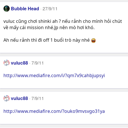
Bubble Head
27/9/11
vuluc cũng chơi shinki ah ? nếu rảnh cho mình hỏi chút
về mấy cái mission nhé.Jp nên mò hơi khó.
Ah nếu rảnh thì đi off 1 buổi trò này nhé
vuluc88
7/9/11
http://www.mediafire.com/i/?qm7x9cahbjupsyi
vuluc88
7/9/11
http://www.mediafire.com/?ouko9mvsvgo31ya