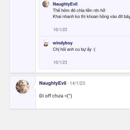
NaughtyEvil
Thế hôm đó chia tiền ntn hở
Khai nhanh ko thì khoan hồng vào đít bâ
16/1/23
windyboy
Chị hỏi anh cu bự ấy :(
16/1/23
NaughtyEvil
14/1/23
Đi off chưa <(")