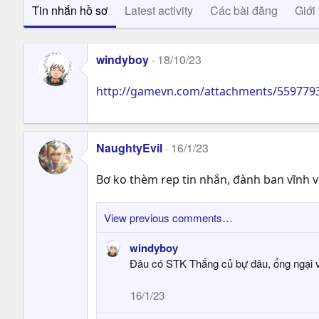
Tin nhắn hồ sơ
Latest activity
Các bài đăng
Giới 
windyboy
18/10/23
http://gamevn.com/attachments/559779
NaughtyEvil
16/1/23
Bơ ko thèm rep tin nhắn, đành ban vĩnh v
View previous comments…
windyboy
Đâu có STK Thắng củ bự đâu, ổng ngại v
16/1/23