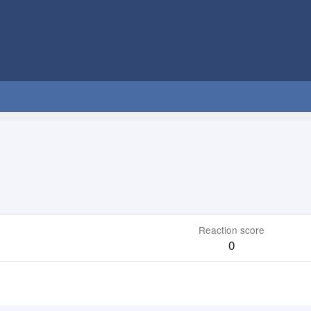
Reaction score
0