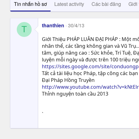
Tin nhắn hồ sơ
Latest activity
Các bài đăng
Giới 
thanthien
30/4/13
T
Giới Thiệu PHÁP LUÂN ĐẠI PHÁP : Một môn
nhân thể, các tầng không gian và Vũ Trụ…
tâm, giúp nâng cao : Sức khỏe, Trí Tuệ, Ð
luyện mỗi ngày và được trên 100 triệu n
https://sites.google.com/site/conduong
Tất cả tài liệu học Pháp, tập công các bạn 
Đại Pháp Hồng Truyền
http://www.youtube.com/watch?v=kNtEl
Thỉnh nguyện toàn cầu 2013
`