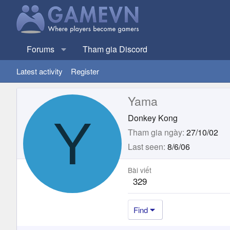
Forums
Tham gia Discord
Latest activity
Register
Yama
Y
Donkey Kong
Tham gia ngày
27/10/02
Last seen
8/6/06
Bài viết
329
Find