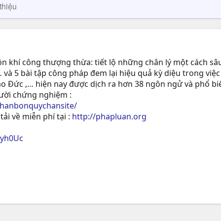
thiệu
 khí công thượng thừa: tiết lộ những chân lý một cách sâu
 và 5 bài tập công pháp đem lại hiệu quả kỳ diệu trong việc
ạo Ðức ,… hiện nay được dịch ra hơn 38 ngôn ngử và phổ biế
gười chứng nghiệm :
phanbonquychansite/
tải về miễn phí tại :
http://phapluan.org
ryh0Uc