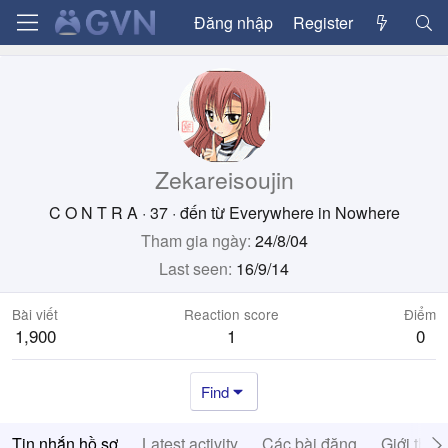
Đăng nhập
Register
Zekareisoujin
C O N T R A
·
37
·
đến từ
Everywhere in Nowhere
Tham gia ngày
24/8/04
Last seen
16/9/14
Bài viết
Reaction score
Điểm
1,900
1
0
Find
Tin nhắn hồ sơ
Latest activity
Các bài đăng
Giới thiệ