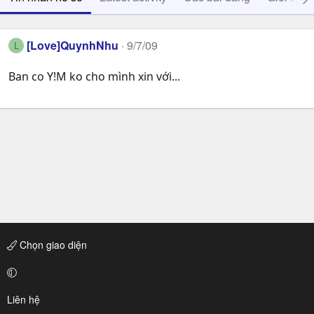
[Love]QuynhNhu
9/7/09
L
Ban co Y!M ko cho mình xin với...
Chọn giao diện
Liên hệ