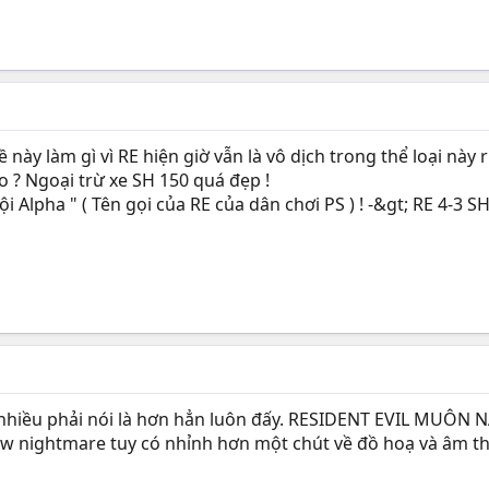
 này làm gì vì RE hiện giờ vẫn là vô dịch trong thể loại này r
ko ? Ngoại trừ xe SH 150 quá đẹp !
ội Alpha " ( Tên gọi của RE của dân chơi PS ) ! -&gt; RE 4-3 
 nhiều phải nói là hơn hẳn luôn đấy. RESIDENT EVIL MUÔN NĂ
new nightmare tuy có nhỉnh hơn một chút về đồ hoạ và âm th