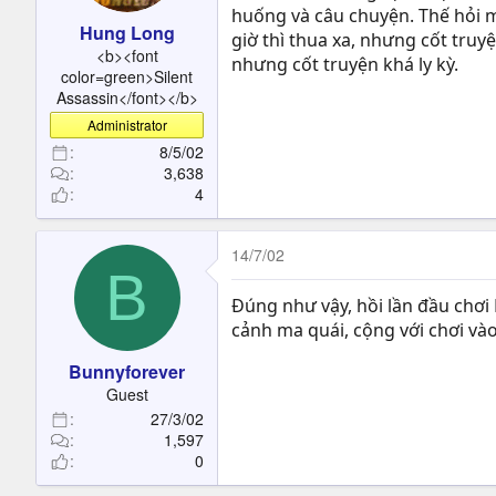
huống và câu chuyện. Thế hỏi m
Hung Long
giờ thì thua xa, nhưng cốt tru
<b><font
nhưng cốt truyện khá ly kỳ.
color=green>Silent
Assassin</font></b>
Administrator
8/5/02
3,638
4
14/7/02
B
Đúng như vậy, hồi lần đầu chơi 
cảnh ma quái, cộng với chơi vào 
Bunnyforever
Guest
27/3/02
1,597
0