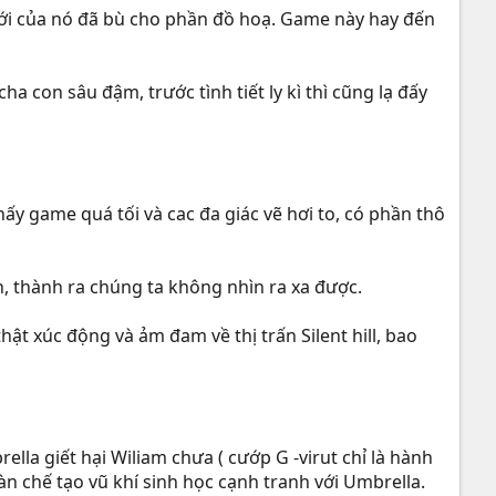
với của nó đã bù cho phần đồ hoạ. Game này hay đến
 con sâu đậm, trước tình tiết ly kì thì cũng lạ đấy
 game quá tối và cac đa giác vẽ hơi to, có phần thô
n, thành ra chúng ta không nhìn ra xa được.
ật xúc động và ảm đam về thị trấn Silent hill, bao
lla giết hại Wiliam chưa ( cướp G -virut chỉ là hành
àn chế tạo vũ khí sinh học cạnh tranh với Umbrella.