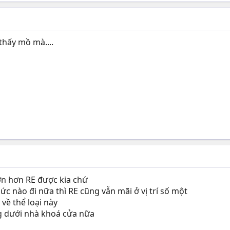
thấy mồ mà....
rợn hơn RE được kia chứ
c nào đi nữa thì RE cũng vẫn mãi ở vị trí số một
 về thể loại này
 dưới nhà khoá cửa nữa