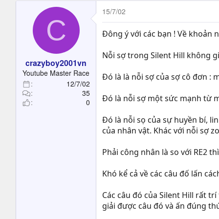
15/7/02
C
Đông ý với các bạn ! Về khoản 
Nỗi sợ trong Silent Hill không
crazyboy2001vn
Youtube Master Race
Đó là là nỗi sợ của sợ cô đơn : 
12/7/02
35
Đó là nỗi sợ một sức mạnh từ m
0
Đó là nỗi sọ của sự huyền bí, l
của nhân vật. Khác với nỗi sợ z
Phải công nhân là so với RE2 thì
Khó kể cả về các câu đố lấn cá
Các câu đó của Silent Hill rất t
giải được câu đó và ấn đúng th