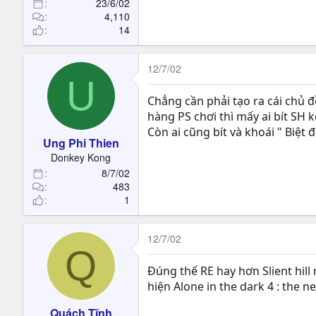
23/6/02
4,110
14
12/7/02
U
Chẳng cần phải tạo ra cái chủ đề
hàng PS chơi thì mấy ai bít SH 
Còn ai cũng bít và khoái " Biệt đ
Ung Phi Thien
Donkey Kong
8/7/02
483
1
12/7/02
Q
Đúng thế RE hay hơn Slient hill
hiện Alone in the dark 4 : the 
Quách Tĩnh