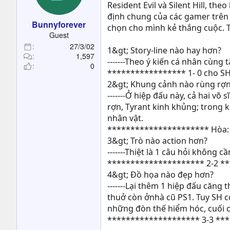
t
Resident Evil và Silent Hill, t
e
định chung của các gamer trên f
Bunnyforever
r
chọn cho mình kẻ thắng cuộc. Tu
Guest
27/3/02
1&gt; Story-line nào hay hơn?
1,597
-------Theo ý kiến cá nhân cùng 
0
***************** 1- 0 cho S
2&gt; Khung cảnh nào rùng rợ
-------Ở hiệp đấu này, cả hai v
rợn, Tyrant kinh khủng; trong k
nhân vật.
********************** Hòa:
3&gt; Trò nào action hơn?
-------Thiệt là 1 câu hỏi không c
********************* 2-2 *
4&gt; Đồ họa nào đẹp hơn?
-------Lại thêm 1 hiệp đấu căn
thuở còn ởnhà cũ PS1. Tuy SH có
những đòn thế hiểm hóc, cuối 
******************** 3-3 **