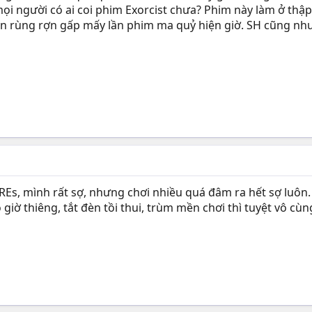
ọi người có ai coi phim Exorcist chưa? Phim này làm ở thập
yện rùng rợn gấp mấy lần phim ma quỷ hiện giờ. SH cũng nh
REs, mình rất sợ, nhưng chơi nhiều quá đâm ra hết sợ luôn.
giờ thiêng, tắt đèn tồi thui, trùm mền chơi thì tuyệt vô cùn