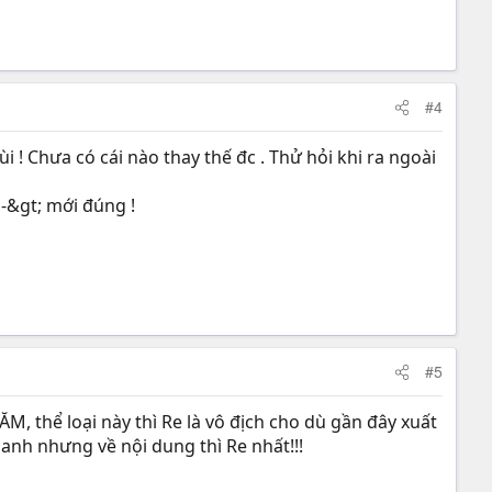
#4
ùi ! Chưa có cái nào thay thế đc . Thử hỏi khi ra ngoài
SH-&gt; mới đúng !
#5
M, thể loại này thì Re là vô địch cho dù gần đây xuất
anh nhưng về nội dung thì Re nhất!!!