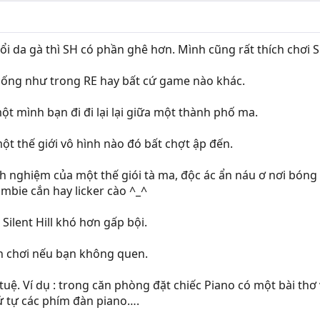
nổi da gà thì SH có phần ghê hơn. Mình cũng rất thích chơi
 giống như trong RE hay bất cứ game nào khác.
một mình bạn đi đi lại lại giữa một thành phố ma.
ột thế giới vô hình nào đó bất chợt ập đến.
inh nghiệm của một thế giói tà ma, độc ác ẩn náu ơ nơi bóng
ombie cắn hay licker cào ^_^
 Silent Hill khó hơn gấp bội.
ch chơi nếu bạn không quen.
rí tuệ. Ví dụ : trong căn phòng đặt chiếc Piano có một bài th
ứ tự các phím đàn piano….