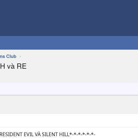
ans Club
SH và RE
RESIDENT EVIL VÀ SILENT HILL*-*-*-*-*-*-