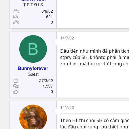
T.E.T.Я.I.S
8/6/02
621
0
14/7/02
B
Đầu tiên như mình đã phân tích,
stpry của SH, khôntg phải là m
zombie...mà horror từ trong chí
Bunnyforever
Guest
27/3/02
1,597
0
14/7/02
Theo HL thì chơi SH có cảm giác
lúc đầu chơi rùng rợn thiệt như