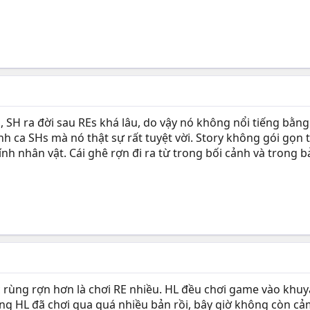
 SH ra đời sau REs khá lâu, do vậy nó không nổi tiếng bằng
ình ca SHs mà nó thật sự rất tuyệt vời. Story không gói gọ
nh nhân vật. Cái ghê rợn đi ra từ trong bối cảnh và trong 
 rùng rợn hơn là chơi RE nhiều. HL đều chơi game vào khuya, 
ng HL đã chơi qua quá nhiều bản rồi, bây giờ không còn cảm