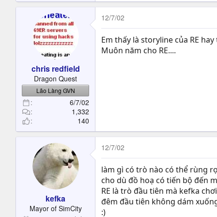
12/7/02
Em thấy là storyline của RE hay 
Muôn năm cho RE....
chris redfield
Dragon Quest
Lão Làng GVN
6/7/02
1,332
140
12/7/02
làm gì có trò nào có thể rùng 
cho dù đồ hoạ có tiến bộ đến mứ
RE là trò đầu tiên mà kefka chơi
kefka
đêm đầu tiên không dám xuống
Mayor of SimCity
:)