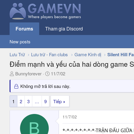
Forums
Tham gia Discord
New posts
Lưu Trữ
Lưu trữ - Fan clubs
Game Kinh dị
Silent Hill F
Điểm mạnh và yếu của hai dòng game 
T
N
Bunnyforever
11/7/02
h
g
r
à
Không mở trả lời sau này.
e
y
a
g
1
2
3
…
9
Tiếp
d
ử
s
i
11/7/02
t
B
a
r
*-*-*-*-*-*-*-*-TRẬN ĐẤU GIỮA 