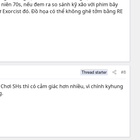
 niên 70s, nếu đem ra so sánh kỹ xão với phim bây
ư Exorcist đó. Đồ họa có thể không ghê tởm bằng RE
#8
Thread starter
 Chơi SHs thì có cảm giác hơn nhiều, vì chính kyhung
g.