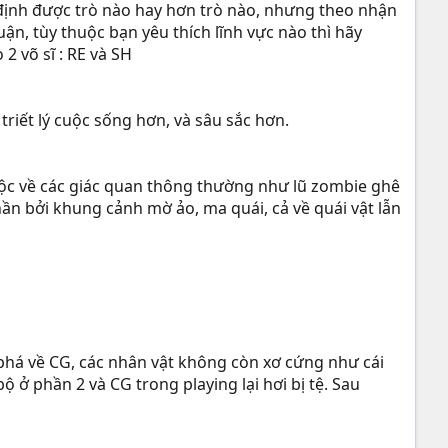
g định được trò nào hay hơn trò nào, nhưng theo nhận
ận, tùy thuộc bạn yêu thích lĩnh vực nào thì hãy
2 võ sĩ : RE và SH
 triết lý cuộc sống hơn, và sâu sắc hơn.
huộc về các giác quan thông thường như lũ zombie ghê
thần bởi khung cảnh mờ ảo, ma quái, cả về quái vật lẫn
 phá về CG, các nhân vật không còn xơ cứng như cái
 ở phần 2 và CG trong playing lại hơi bị tệ. Sau