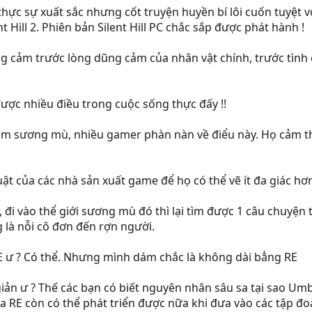
hực sự xuất sắc nhưng cốt truyện huyền bí lôi cuốn tuyệt 
 Hill 2. Phiên bản Silent Hill PC chắc sắp được phát hành !
cảm trước lòng dũng cảm của nhân vật chính, trước tình cha
ược nhiều điều trong cuộc sống thực đấy !!
 sương mù, nhiều gamer phàn nàn về điểu này. Họ cảm thấy
ật của các nhà sản xuất game để họ có thể vẽ ít đa giác hơ
i vào thể giới sương mù đó thì lại tìm được 1 câu chuyện th
là nỗi cô đơn đến rợn người.
RE ư ? Có thể. Nhưng mình dám chắc là không dài bẳng RE
iản ư ? Thế các bạn có biết nguyên nhân sâu sa tại sao Umbre
a RE còn có thể phát triển được nữa khi đưa vào các tập đo