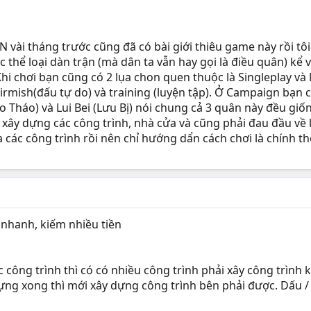
i tháng trước cũng đã có bài giới thiêu game này rồi tôi c
c thể loại dàn trận (mà dân ta vẫn hay gọi là điều quân) kể
hi chơi bạn cũng có 2 lụa chon quen thuộc là Singleplay và M
irmish(đấu tự do) và training (luyện tập). Ở Campaign bạn 
o Tháo) và Lui Bei (Lưu Bị) nói chung cả 3 quân này đều g
xây dựng các công trình, nhà cửa và cũng phải đau đầu về lươ
các công trình rồi nên chỉ hướng dẩn cách chơi là chính th
 nhanh, kiếm nhiều tiền
ác công trình thì có có nhiều công trình phải xây công trìn
dựng xong thì mới xây dựng công trình bên phải được. Dấu / c