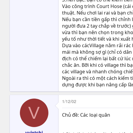
Vào công trình Court Hose (cái c
thuật. Nếu chơi lai rai và bạn c
Nếu bạn cần tiền gấp thì chỉnh 
người đưa 2 tay chắp về trước) 
vừa thì bạn nên chọn trong khoã
yếu tố như thời tiết và khi xuấ
Dựa vào cácVillage nằm rải rác b
mái mà không sợ gì (chỉ có dân 
địch có thể chiếm lại bất cứ lú
chắc ăn. Bỡi khi có village thì 
các village và nhanh chóng chi
Ngoài ra thì có một cách kiếm t
dựng được khi bạn nâng cấp lầ
1/12/02
V
Chủ đề: Các loại quân
vvietchi