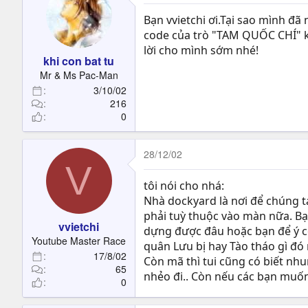
Bạn vvietchi ơi.Tại sao mình đã
code của trò "TAM QUỐC CHÍ" khô
lời cho mình sớm nhé!
khi con bat tu
Mr & Ms Pac-Man
3/10/02
216
0
28/12/02
V
tôi nói cho nhá:
Nhà dockyard là nơi để chúng t
phải tuỳ thuộc vào màn nữa. Bạn
vvietchi
dựng được đâu hoặc bạn để ý có
Youtube Master Race
quân Lưu bị hay Tào tháo gì đó
17/8/02
Còn mã thì tui cũng có biết nh
65
nhẻo đi.. Còn nếu các bạn muốn t
0