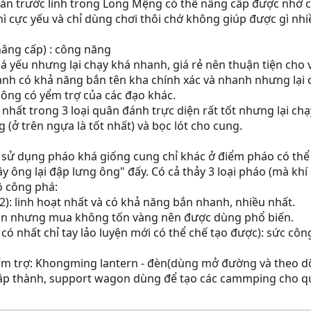
n bản trước lính trong Long Mệng có thể nâng cấp được nh
hì cực yếu và chỉ dùng chơi thôi chớ không giúp được gì nhiề
nâng cấp) : công năng
ếu nhưng lại chạy khá nhanh, giá rẻ nên thuận tiện cho v
nh có khả năng bắn tên kha chính xác và nhanh nhưng lại 
công có yểm trợ của các đạo khác.
hất trong 3 loại quân đánh trực diện rất tốt nhưng lại chạ
 (ở trên ngựa là tốt nhất) và bọc lót cho cung.
h sử dụng pháo khá giống cung chỉ khác ở điểm pháo có thể g
 ông lại đập lưng ông" đấy. Có cả thảy 3 loại pháo (mà khí ch
ộ công phá:
): linh hoạt nhất và có khả năng bắn nhanh, nhiều nhất.
ận nhưng mua không tốn vàng nên được dùng phổ biến.
có nhất chỉ tay lảo luyện mới có thể chế tạo được): sức cô
ểm trợ: Khongming lantern - đèn(dùng mở đường và theo dõi 
 thành, support wagon dùng để tạo các cammping cho quân 