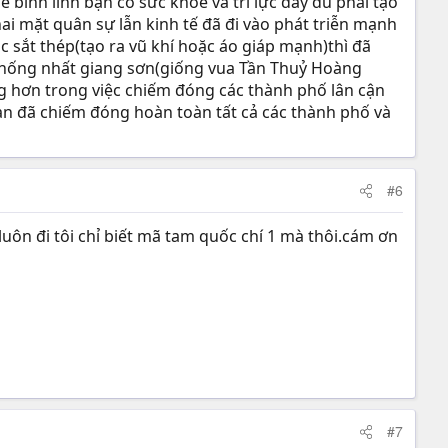
binh lính bạn có sức khoẻ và trí lực đầy đủ phải tạo
ai mặt quân sự lẫn kinh tế đã đi vào phát triễn mạnh
sắt thép(tạo ra vũ khí hoặc áo giáp mạnh)thì đã
 thống nhất giang sơn(giống vua Tần Thuỷ Hoàng
g hơn trong việc chiếm đóng các thành phố lân cận
ạn đã chiếm đóng hoàn toàn tất cả các thành phố và
#6
luôn đi tôi chỉ biết mã tam quốc chí 1 mà thôi.cám ơn
#7