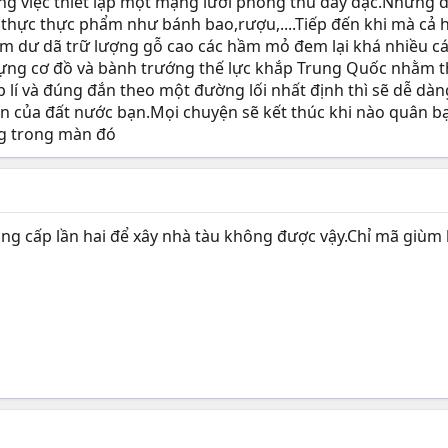
g việc thiết lập một mạng lưới phòng thủ dày đặc.Nhưng để 
 thực thực phẩm như bánh bao,rượu,....Tiếp đến khi mà cả h
dư dã trữ lượng gỗ cao các hầm mỏ đem lại khá nhiều các 
y dựng cơ đồ và bành trướng thế lực khắp Trung Quốc nhằm
lí và đúng đắn theo một đường lối nhất định thì sẽ dễ dàn
ần của đất nước bạn.Mọi chuyện sẽ kết thúc khi nào quân b
ếng trong màn đó
nâng cấp lần hai để xây nhà tàu không được vậy.Chỉ mã giùm 