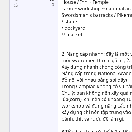
House / Inn ~ Temple
0
Farm ~ workshop ~ national a
Swordsman's barracks / Pikem
/ stabe
/ dockyard
// market
2. Nâng cấp nhanh: đây là một
mỗi Swordmen thì chỉ gải ngứa c
Xây dựng nhanh chóng công trì
Nâng cấp trong National Academy
đỏ nối với nhau bằng sợi dây) ~
Trong Campiad không có vụ nâng
Chú ý: bạn không nên xây quá n
lúa(corn), chỉ nên có khoãng 1
workshop và đừng nâng cấp nhữ
xây dựng chỉ nên tập trung vào 
bánh, thịt và rượu để làm gì.
3.Tiền bạc: bạn có thể kiếm tiề