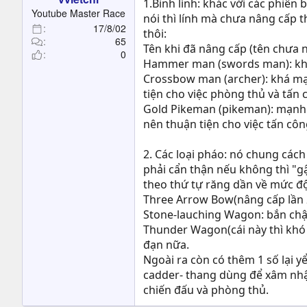
1.Binh lính: khác với các phiê
Youtube Master Race
nói thì lính mà chưa nâng cấp t
17/8/02
thôi:
65
Tên khi đã nâng cấp (tên chưa 
0
Hammer man (swords man): khá y
Crossbow man (archer): khá mạ
tiện cho việc phòng thủ và tấn 
Gold Pikeman (pikeman): mạnh n
nên thuận tiện cho việc tấn công
2. Các loại pháo: nó chung các
phải cẩn thận nếu không thì "gậy
theo thứ tự răng dần về mức đ
Three Arrow Bow(nâng cấp lần 2
Stone-lauching Wagon: bắn ch
Thunder Wagon(cái này thì khó 
đạn nữa.
Ngoài ra còn có thêm 1 số lại y
cadder- thang dùng để xâm nhập
chiến đấu và phòng thủ.