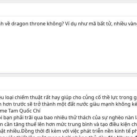
nh về dragon throne không? Ví dụ như mã bất tử, nhiều vàng,v.v..
ều loại chiếm thuật rất hay giúp cho củng cố thề lực trong
ền hơn trước sẽ trở thành một đất nước giàu mạnh không k
game Tam Quốc Chí
i bạn phải trãi qua bao nhiêu thử thách của sự nghèo nàn 
ạn cần tăng thuế lên hơn mức trung bình và tạo điều kiện c
hật nhiều.Đồng thời đi kèm với việc phát triễn nền kinh tế 