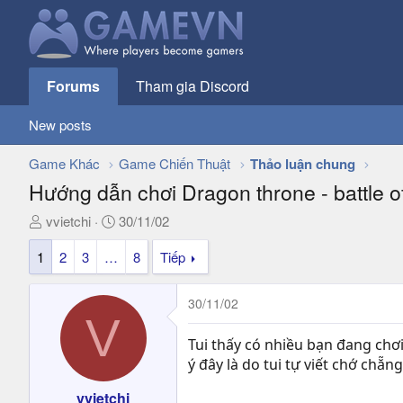
Forums
Tham gia Discord
New posts
Game Khác
Game Chiến Thuật
Thảo luận chung
Hướng dẫn chơi Dragon throne - battle of 
T
N
vvietchi
30/11/02
h
g
1
2
3
…
8
Tiếp
r
à
e
y
a
g
30/11/02
d
ử
V
s
i
Tui thấy có nhiều bạn đang ch
t
ý đây là do tui tự viết chớ chẵn
a
r
vvietchi