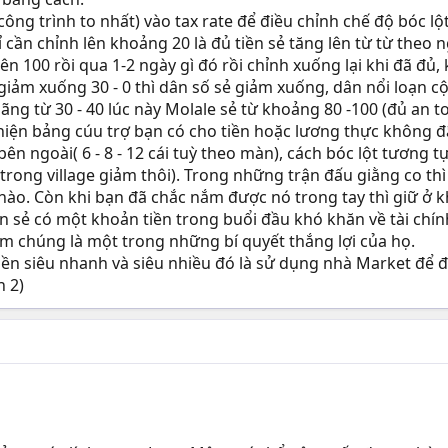
ông trình to nhất) vào tax rate để điều chỉnh chế độ bóc lột 
hỉ cần chỉnh lên khoảng 20 là đủ tiền sẻ tăng lên từ từ theo
lên 100 rồi qua 1-2 ngày gì đó rồi chỉnh xuống lại khi đã đủ
giảm xuống 30 - 0 thì dân số sẻ giảm xuống, dân nổi loạn c
ng từ 30 - 40 lúc này Molale sẻ từ khoảng 80 -100 (đủ an t
t hiện bảng cúu trợ bạn có cho tiền hoặc lương thực không đã
ên ngoài( 6 - 8 - 12 cái tuỳ theo màn), cách bóc lột tương tự
trong village giảm thôi). Trong những trận đấu giằng co thì
c nào. Còn khi bạn đã chắc nắm được nó trong tay thì giữ ở 
bạn sẻ có một khoản tiền trong buổi đầu khó khăn về tài chính
ếm chúng là một trong những bí quyết thắng lợi của họ.
iền siêu nhanh và siêu nhiều đó là sử dụng nhà Market để đổi
n 2)