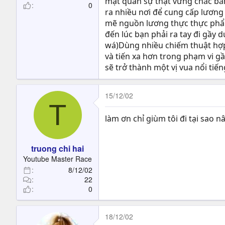
mặt quân sự thật vững chắc bằn
0
ra nhiều nơi để cung cấp lương
mẽ nguồn lương thực thực phẩm 
đến lúc bạn phải ra tay đi gầ
wá)Dùng nhiều chiếm thuật hợp 
và tiến xa hơn trong phạm vi g
sẽ trở thành một vị vua nổi ti
15/12/02
T
làm ơn chỉ giùm tôi đi tại sao 
truong chi hai
Youtube Master Race
8/12/02
22
0
18/12/02