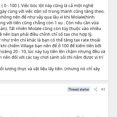
( 0 - 100 ). Việc bóc lột này cũng là cả một nghệ
 ngày cùng với việc dân số trong thành cũng tăng theo.
, không nên để như vậy qua lâu vì khi Molale(hình
ộng với tiến cũng chẵng còn 1 xu . Còn nếu cần vừa
oàn). Tất nhiên Molale cũng còn tùy thuộc vào nhiều
 nên bạn phải điều chỉnh chỉ số tax cho hợp lý.
 như trên chỉ khác là bạn có thể tăng tax rate thoải
 khi chiếm Village bạn nên để ở 100 để kiếm tiền bỡi
khoãng 20 - 10, lúc này tuy tiền lên chậm nhưng đều và
 nên đối với các tay chơi sành sỏi thì nắm được vị trí
 lương thực và vật liệu lấy tiền. (nhưng nó chỉ xây
#3
Thread starter