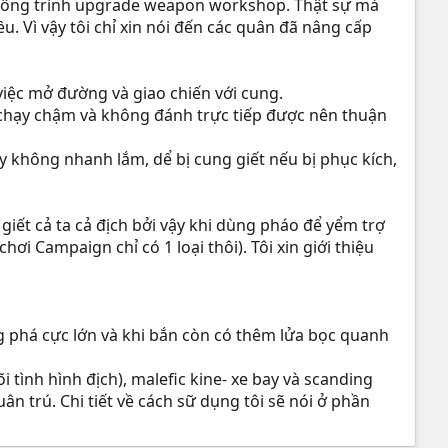
ờ công trình upgrade weapon workshop. Thật sự mà
u. Vì vậy tôi chỉ xin nói đến các quân đã nâng cấp
iệc mở đường và giao chiến với cung.
chạy chậm và không đánh trực tiếp được nên thuận
y không nhanh lắm, dể bị cung giết nếu bị phục kích,
iết cả ta cả địch bởi vậy khi dùng pháo để yểm trợ
ơi Campaign chỉ có 1 loại thôi). Tôi xin giới thiệu
ng phá cực lớn và khi bắn còn có thêm lửa bọc quanh
tình hình địch), malefic kine- xe bay và scanding
trú. Chi tiết về cách sữ dụng tôi sẽ nói ở phần