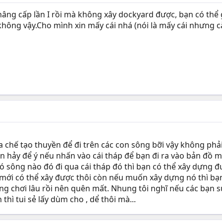
 nâng cấp lần I rồi mà không xây dockyard được, bạn có thể g
ng vậy.Cho mình xin mấy cái nhá (nói là mấy cái nhưng càng
a chế tạo thuyền để đi trên các con sông bỡi vậy không phả
 hảy để ý nếu nhấn vào cái tháp để bạn đi ra vào bản đồ mà
 sông nào đó đi qua cái tháp đó thì bạn có thể xây dựng đ
 mới có thể xây được thôi còn nếu muốn xây dựng nó thì bạn
ung chơi lâu rồi nên quên mất. Nhung tôi nghĩ nếu các bạn s
hì tui sẻ lấy dùm cho , dể thôi mà...