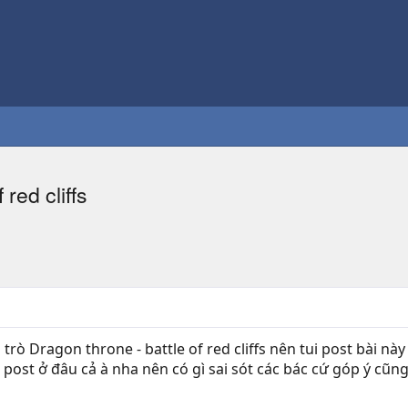
red cliffs
ơi trò Dragon throne - battle of red cliffs nên tui post bài 
g post ở đâu cả à nha nên có gì sai sót các bác cứ góp ý cũng 