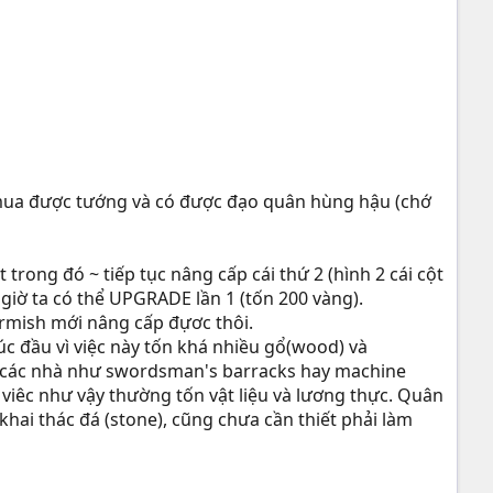
ể mua được tướng và có được đạo quân hùng hậu (chớ
trong đó ~ tiếp tục nâng cấp cái thứ 2 (hình 2 cái cột
 giờ ta có thể UPGRADE lần 1 (tốn 200 vàng).
irmish mới nâng cấp đựơc thôi.
c đầu vì việc này tốn khá nhiều gổ(wood) và
xây các nhà như swordsman's barracks hay machine
iêc như vậy thường tốn vật liệu và lương thực. Quân
khai thác đá (stone), cũng chưa cần thiết phải làm