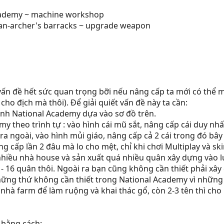
cademy ~ machine workshop
an-archer's barracks ~ upgrade weapon
 vấn đề hết sức quan trọng bỡi nếu nâng cấp ta mới có th
ho địch mà thôi). Để giải quiết vấn đề này ta cần:
nh National Academy dựa vào sơ đồ trên.
 theo trình tự : vào hình cái mũ sắt, nâng cấp cái duy nhất 
 ra ngoài, vào hình mủi giáo, nâng cấp cả 2 cái trong đó bây
 cấp lần 2 đâu mà lo cho mệt, chỉ khi chơi Multiplay và sk
hiều nhà house và sản xuất quá nhiều quân xây dựng vào lú
0 - 16 quân thôi. Ngoài ra bạn cũng không cần thiết phải 
ng thứ không cần thiết trong National Academy vì những v
nhà farm để làm ruộng và khai thác gổ, còn 2-3 tên thì cho 
n bằng cách: