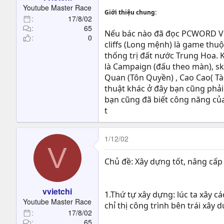
t
Youtube Master Race
Giới thiệu chung:
e
17/8/02
r
65
Nếu bác nào đã đọc PCWORD VN và
0
cliffs (Long mệnh) là game thuộ
thống trị đất nước Trung Hoa. K
là Campaign (đấu theo màn), sk
Quan (Tôn Quyền) , Cao Cao( Tà
thuật khác ở đây bạn cũng phải 
bạn cũng đã biết công năng của 
t
1/12/02
V
Chủ đề: Xây dựng tốt, nâng cấp
vvietchi
1.Thứ tự xây dựng: lúc ta xây c
Youtube Master Race
chỉ thị công trình bên trái xây 
17/8/02
65