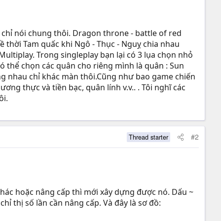
hỉ nói chung thôi. Dragon throne - battle of red
 về thời Tam quấc khi Ngô - Thục - Nguỵ chia nhau
ultiplay. Trong singleplay bạn lại có 3 lụa chọn nhỏ
có thể chọn các quân cho riêng mình là quân : Sun
iống nhau chỉ khác màn thôi.Cũng như bao game chiến
ng thực và tiền bạc, quân lính v.v.. . Tôi nghĩ các
ôi.
#2
Thread starter
h khác hoặc nâng cấp thì mới xây dựng được nó. Dấu ~
hỉ thị số lần cần nâng cấp. Và đây là sơ đồ: