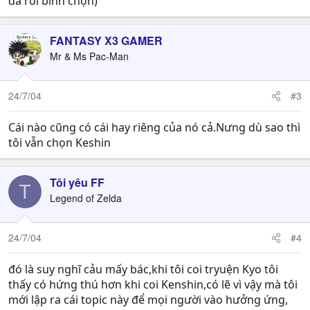
đã rồi bình chọn)
FANTASY X3 GAMER
Mr & Ms Pac-Man
24/7/04
#3
Cái nào cũng có cái hay riêng của nó cả.Nưng dù sao thì
tôi vẫn chọn Keshin
Tôi yêu FF
T
Legend of Zelda
24/7/04
#4
đó là suy nghĩ cảu mấy bác,khi tôi coi tryuện Kyo tôi
thấy có hứng thú hơn khi coi Kenshin,có lẽ vì vậy mà tôi
mới lập ra cái topic này để mọi người vào hưởng ứng,