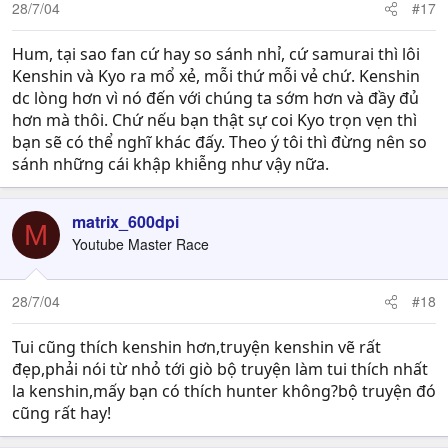
28/7/04
#17
Hum, tại sao fan cứ hay so sánh nhỉ, cứ samurai thì lôi
Kenshin và Kyo ra mổ xẻ, mỗi thứ mỗi vẻ chứ. Kenshin
dc lòng hơn vì nó đến với chúng ta sớm hơn và đầy đủ
hơn mà thôi. Chứ nếu bạn thật sự coi Kyo trọn vẹn thì
bạn sẽ có thể nghĩ khác đấy. Theo ý tôi thì đừng nên so
sánh những cái khập khiễng như vậy nữa.
matrix_600dpi
M
Youtube Master Race
28/7/04
#18
Tui cũng thích kenshin hơn,truyện kenshin vẽ rất
đẹp,phải nói từ nhỏ tới giò bộ truyện làm tui thích nhất
la kenshin,mấy bạn có thích hunter không?bộ truyện đó
cũng rất hay!