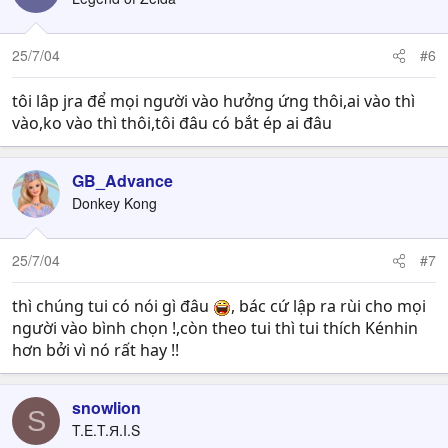
25/7/04
#6
tôi lâp jra để mọi người vào hưởng ứng thôi,ai vào thì
vào,ko vào thì thôi,tôi đâu có bắt ép ai đâu
GB_Advance
Donkey Kong
25/7/04
#7
thì chúng tui có nói gì đâu
, bác cứ lập ra rùi cho mọi
người vào bình chọn !,còn theo tui thì tui thích Kénhin
hơn bởi vì nó rất hay !!
snowlion
S
T.E.T.Я.I.S