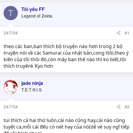
Tôi yêu FF
T
Legend of Zelda
24/7/04
#1
theo các ban,bạn thích bộ truyện nào hơn trong 2 bộ
truyện nói về các Samurai của nhật bản,cong ttôi,theo ý
kiến của tôi thôi đó,còn mấy bạn thế nào thì ko biết,tôi
thích truyênk Kyo hơn
jade ninja
T.E.T.Я.I.S
24/7/04
#2
tui thích cả hai thứ luôn,cái nào cũng hay,cái nào cũng
tuyệt ca,mỗi cái đếu có nét hay của nó(dẻ vè suy ngĩ tiếp