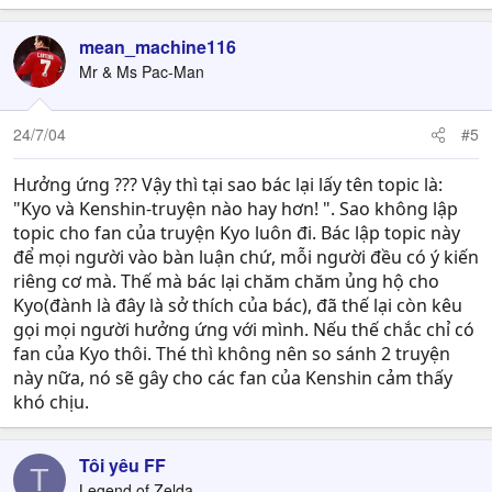
mean_machine116
Mr & Ms Pac-Man
24/7/04
#5
Hưởng ứng ??? Vậy thì tại sao bác lại lấy tên topic là:
"Kyo và Kenshin-truyện nào hay hơn! ". Sao không lập
topic cho fan của truyện Kyo luôn đi. Bác lập topic này
để mọi người vào bàn luận chứ, mỗi người đều có ý kiến
riêng cơ mà. Thế mà bác lại chăm chăm ủng hộ cho
Kyo(đành là đây là sở thích của bác), đã thế lại còn kêu
gọi mọi người hưởng ứng với mình. Nếu thế chắc chỉ có
fan của Kyo thôi. Thé thì không nên so sánh 2 truyện
này nữa, nó sẽ gây cho các fan của Kenshin cảm thấy
khó chịu.
Tôi yêu FF
T
Legend of Zelda