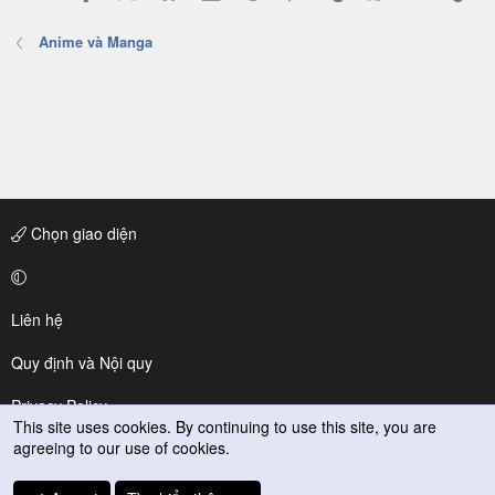
Anime và Manga
Chọn giao diện
Liên hệ
Quy định và Nội quy
Privacy Policy
This site uses cookies. By continuing to use this site, you are
agreeing to our use of cookies.
Trợ giúp
R