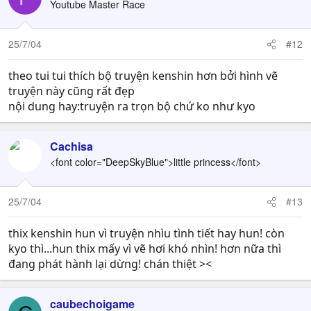
Youtube Master Race
25/7/04
#12
theo tui tui thích bộ truyện kenshin hơn bởi hình vẽ
truyện này cũng rất đẹp
nội dung hay:truyện ra trọn bộ chứ ko như kyo
Cachisa
<font color="DeepSkyBlue">little princess</font>
25/7/04
#13
thix kenshin hun vì truyện nhìu tình tiết hay hun! còn
kyo thì...hun thix mấy vì vẽ hơi khó nhìn! hơn nữa thì
đang phát hành lại dừng! chán thiệt ><
caubechoigame