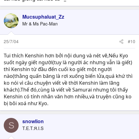
Mucsuphaluat_Zz
Mr & Ms Pac-Man
25/7/04
#10
Tui thích Kenshin hơn bởi nội dung và nét vẽ,Nếu Kyo
suốt ngày giết người(tuy là người ác nhưng vẫn là giết)
thì Kenshin từ đầu đến cuối ko giết một người
nào(thằng quấn băng là rơi xuống biến lửa,quá khứ thì
ko nói vì câu chuyện viết về thời Kenshin làm lãng
khách).Thế đó,cùng là viết về Samurai nhưng tôi thấy
Kenshin có tính nhân văn hơn nhiều,và truyện cũng ko
bị bôi xoá như Kyo.
snowlion
S
T.E.T.Я.I.S