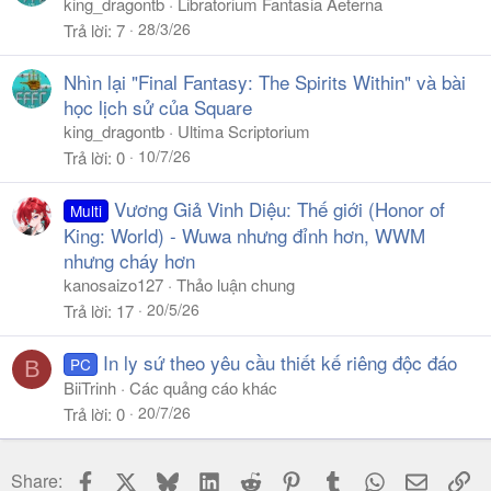
king_dragontb
Libratorium Fantasia Aeterna
28/3/26
Trả lời
7
Nhìn lại "Final Fantasy: The Spirits Within" và bài
học lịch sử của Square
king_dragontb
Ultima Scriptorium
10/7/26
Trả lời
0
Vương Giả Vinh Diệu: Thế giới (Honor of
Multi
King: World) - Wuwa nhưng đỉnh hơn, WWM
nhưng cháy hơn
kanosaizo127
Thảo luận chung
20/5/26
Trả lời
17
In ly sứ theo yêu cầu thiết kế riêng độc đáo
PC
B
BiiTrinh
Các quảng cáo khác
20/7/26
Trả lời
0
Facebook
X
Bluesky
LinkedIn
Reddit
Pinterest
Tumblr
WhatsApp
Email
Li
Share: