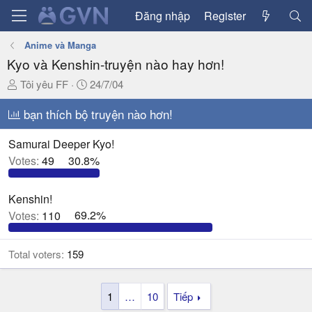
Đăng nhập
Register
Anime và Manga
Kyo và Kenshin-truyện nào hay hơn!
T
N
Tôi yêu FF
24/7/04
h
g
r
bạn thích bộ truyện nào hơn!
à
e
y
a
g
Samurai Deeper Kyo!
d
ử
Votes:
49
30.8%
s
i
t
Kenshin!
a
Votes:
110
69.2%
r
t
e
Total voters
159
r
1
…
10
Tiếp