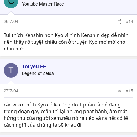
C
Youtube Master Race
26/7/04
#14
Tui thích Kenshin hơn Kyo vì hình Kenshin đẹp dễ nhìn
nên thấy rõ tuyệt chiêu còn ở truyện Kyo mờ mờ khó
nhìn hơn .
Tôi yêu FF
T
Legend of Zelda
27/7/04
#15
các vị ko thích Kyo có lẽ cũng do 1 phần là nó đang
trong đoạn gay ccấn thì lại nhưng phát hành,làm mất
hứng thú của người xem,nếu nó ra tiếp và ra hết có lẽ
cách nghĩ của chúng ta sẽ khác đi