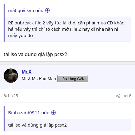
mắt quỷ kyo nói:
RE oubreack file 2 vậy tức là khỏi cần phải mua CD khác
hả nếu vậy thì chỉ tớ cách mở File 2 này đi nha năn nỉ
mấy you đó
tải iso và dùng giả lập pcsx2
Mr.X
Mr & Ms Pac-Man
Lão Làng GVN
8/11/25
#18
Biohazard0911 nói:
tải iso và dùng giả lập pcsx2