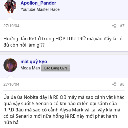
Apollon_Pander
Youtube Master Race
27/10/04
#7
Huớng dẫn Re1 ở trong HỘP LƯU TRỮ mà,vào đấy là có
đủ còn hỏi làm gì??
mắt quỷ kyo
Mega Man
Lão Làng GVN
27/10/04
#8
Ủa ủa ủa Nobita đây là RE OB mấy mà sao cảnh vật khác
quá vậy suốt 5 Senario có khi nào đi lên đại sảnh của
R.P.D đâu mà sao có cảnh Alysa Mark và...ai vậy kìa mà
có cả Senario mới nữa hổng lẽ RE này mới phát hành
nữa hả