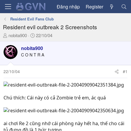
Đăng nhập
Register
Resident Evil Fans Club
Resident evil outbreak 2 Screenshots
T
N
nobita900
22/10/04
h
g
r
à
nobita900
e
y
C O N T R A
a
g
d
ử
22/10/04
#1
s
i
t
a
r
t
Chú thích: Cái này có cả Zombie trẻ em, ác quá
e
r
ai chơi Re 2 cũng nhớ cái phòng này hết ha, thế cho cái
tủ đựng đồ là 1 bức tượng.