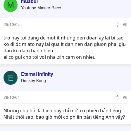
c
muabui
M
t
Youtube Master Race
i
o
n
25/10/04
#5
s
:
tro nay toi dang dc mot it nhung den doan ay lai bi tac
ko di dc m ảto nay lai qua it dan nen dan gluon phai giu
dan ko dam ban nhieu
ai co gui cho toi voi nha .xin cam on nhieu
Eternal Infinity
E
Donkey Kong
26/10/04
#6
Nhưng cho hỏi là hiện nay chỉ mới có phiên bản tiếng
Nhật thôi sao, bao giờ mới có phiên bản tiếng Anh vậy?