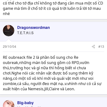
có thể cho tớ địa chỉ không tớ đang cần mua một số CD
game mà tìm ở chổ tớ ít có quá trời luôn trả lời tớ mau
nhé
Dragonswordman
T.E.T.Я.I.S
29/10/04
#13
RE oubreack file 2 là phần bổ sung cho Re
oubreak,những màn bổ sung gồm có RPD,vườn
thú,trường học và gì nữa thì hổng biết vì chưa
chơi.Nghe nói các nhân vật được bổ sung thêm kỹ
năng,có một số vũ khí mới và quái vật mới như voi
zombie,cá sấu, người đeo mặt nạ..v.vhình như có cả sự
xuất hiện của Nemesis,Jill,Claire và Leon.
Big-baby