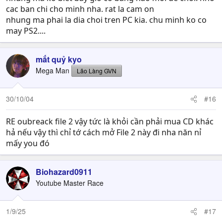
cac ban chi cho minh nha. rat la cam on
nhung ma phai la dia choi tren PC kia. chu minh ko co
may PS2....
mắt quỷ kyo
Mega Man
Lão Làng GVN
30/10/04
#16
RE oubreack file 2 vậy tức là khỏi cần phải mua CD khác
hả nếu vậy thì chỉ tớ cách mở File 2 này đi nha năn nỉ
mấy you đó
Biohazard0911
Youtube Master Race
1/9/25
#17