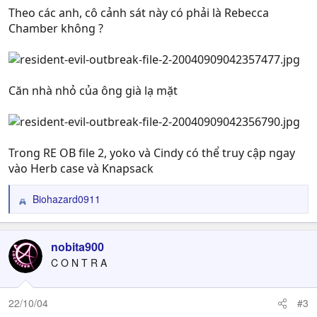
Theo các anh, cô cảnh sát này có phải là Rebecca
Chamber không ?
Căn nhà nhỏ của ông già lạ mặt
Trong RE OB file 2, yoko và Cindy có thể truy cập ngay
vào Herb case và Knapsack
Biohazard0911
R
e
a
c
nobita900
t
C O N T R A
i
o
n
22/10/04
#3
s