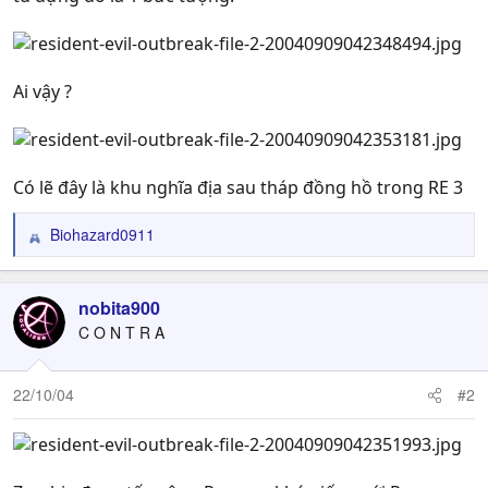
Ai vậy ?
Có lẽ đây là khu nghĩa địa sau tháp đồng hồ trong RE 3
Biohazard0911
R
e
a
c
nobita900
t
C O N T R A
i
o
n
22/10/04
#2
s
: