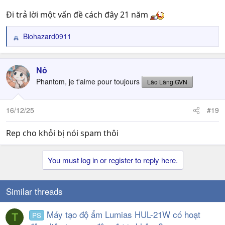
Đi trả lời một vấn đề cách đây 21 năm
Biohazard0911
R
e
a
c
Nô
t
Phantom, je t'aime pour toujours
Lão Làng GVN
i
o
n
16/12/25
#19
s
:
Rep cho khỏi bị nói spam thôi
You must log in or register to reply here.
Similar threads
Máy tạo độ ẩm Lumias HUL-21W có hoạt
PS
T