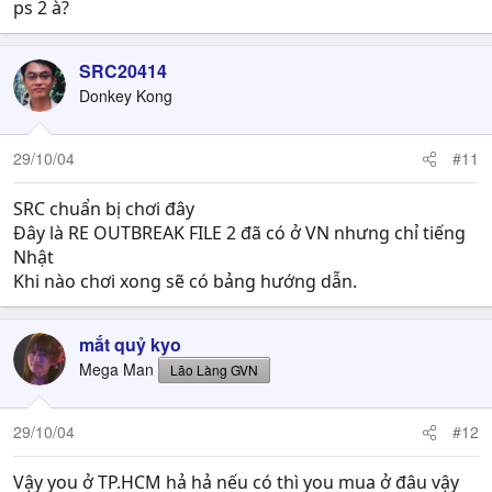
ps 2 à?
SRC20414
Donkey Kong
29/10/04
#11
SRC chuẩn bị chơi đây
Đây là RE OUTBREAK FILE 2 đã có ở VN nhưng chỉ tiếng
Nhật
Khi nào chơi xong sẽ có bảng hướng dẫn.
mắt quỷ kyo
Mega Man
Lão Làng GVN
29/10/04
#12
Vậy you ở TP.HCM hả hả nếu có thì you mua ở đâu vậy