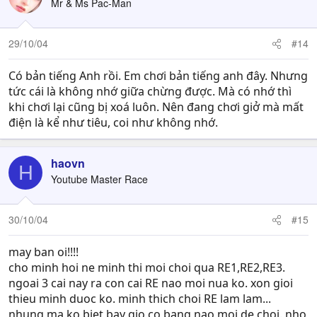
Mr & Ms Pac-Man
29/10/04
#14
Có bản tiếng Anh rồi. Em chơi bản tiếng anh đây. Nhưng
tức cái là không nhớ giữa chừng được. Mà có nhớ thì
khi chơi lại cũng bị xoá luôn. Nên đang chơi giở mà mất
điện là kể như tiêu, coi như không nhớ.
haovn
H
Youtube Master Race
30/10/04
#15
may ban oi!!!!
cho minh hoi ne minh thi moi choi qua RE1,RE2,RE3.
ngoai 3 cai nay ra con cai RE nao moi nua ko. xon gioi
thieu minh duoc ko. minh thich choi RE lam lam...
nhung ma ko biet bay gio co bang nao moi de choi. nho