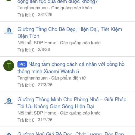
động liên tục qua đêm được không?
Tangthanhxuan
Các quảng cáo khác
28/7/26
Trả lời
0
Giường Tầng Cho Bé Đẹp, Hiện Đại, Tiết Kiệm
Diện Tích
Nội thất SDP Home
Các quảng cáo khác
2/8/26
Trả lời
0
Nâng tầm phong cách cá nhân với đồng hồ
PC
T
thông minh Xiaomi Watch 5
Tangthanhxuan
Sản phẩm điện tử
27/3/26
Trả lời
0
Giường Thông Minh Cho Phòng Nhỏ – Giải Pháp
Tối Ưu Không Gian Sống Hiện Đại
Nội thất SDP Home
Các quảng cáo khác
31/7/26
Trả lời
0
Giường Ngủ Giá Rẻ Đẹp, Chất Lượng, Bền Đẹp