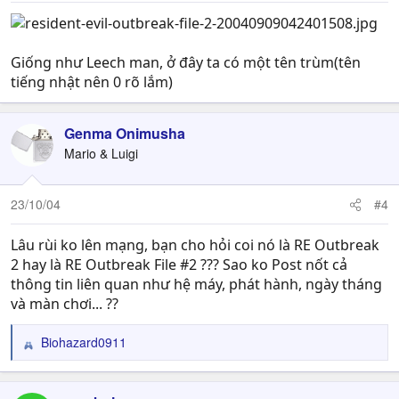
:
Giống như Leech man, ở đây ta có một tên trùm(tên
tiếng nhật nên 0 rõ lắm)
Genma Onimusha
Mario & Luigi
23/10/04
#4
Lâu rùi ko lên mạng, bạn cho hỏi coi nó là RE Outbreak
2 hay là RE Outbreak File #2 ??? Sao ko Post nốt cả
thông tin liên quan như hệ máy, phát hành, ngày tháng
và màn chơi... ??
Biohazard0911
R
e
a