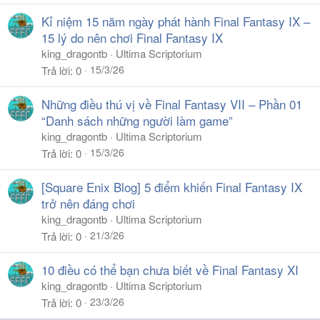
Kỉ niệm 15 năm ngày phát hành Final Fantasy IX –
15 lý do nên chơi Final Fantasy IX
king_dragontb
Ultima Scriptorium
15/3/26
Trả lời
0
Những điều thú vị về Final Fantasy VII – Phần 01
“Danh sách những người làm game”
king_dragontb
Ultima Scriptorium
15/3/26
Trả lời
0
[Square Enix Blog] 5 điểm khiến Final Fantasy IX
trở nên đáng chơi
king_dragontb
Ultima Scriptorium
21/3/26
Trả lời
0
10 điều có thể bạn chưa biết về Final Fantasy XI
king_dragontb
Ultima Scriptorium
23/3/26
Trả lời
0