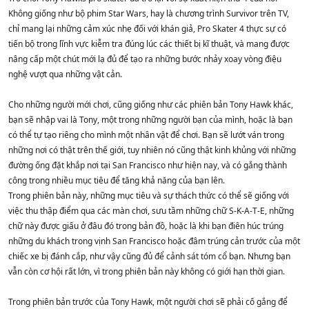
Không giống như bộ phim Star Wars, hay là chương trình Survivor trên TV,
chỉ mang lại những cảm xúc nhẹ đối với khán giả, Pro Skater 4 thực sự có
tiến bộ trong lĩnh vực kiễm tra đúng lúc các thiết bị kĩ thuật, và mang được
nâng cấp một chút mới lạ đủ để tạo ra những bước nhảy xoay vòng điệu
nghệ vượt qua những vật cản.
Cho những người mới chơi, cũng giống như các phiên bản Tony Hawk khác,
bạn sẽ nhập vai là Tony, một trong những người bạn của mình, hoặc là bạn
có thể tự tạo riêng cho mình một nhân vật để chơi. Bạn sẽ lướt ván trong
những nơi có thật trên thế giới, tuy nhiên nó cũng thật kinh khủng với những
đường ống đặt khắp nơi tại San Francisco như hiện nay, và có gắng thành
công trong nhiều mục tiêu để tăng khả năng của bạn lên.
Trong phiên bản này, những mục tiêu và sự thách thức có thể sẽ giống với
việc thu thập điểm qua các màn chơi, sưu tầm những chữ S-K-A-T-E, những
chữ này được giấu ở đâu đó trong bản đồ, hoặc là khi bạn điên húc trúng
những du khách trong vịnh San Francisco hoặc đâm trúng cản trước của một
chiếc xe bị đánh cắp, như vậy cũng đủ để cảnh sát tóm cổ bạn. Nhưng bạn
vẫn còn cơ hội rất lớn, vì trong phiên bản này không có giới hạn thời gian.
Trong phiên bản trước của Tony Hawk, một người chơi sẽ phải cố gắng để