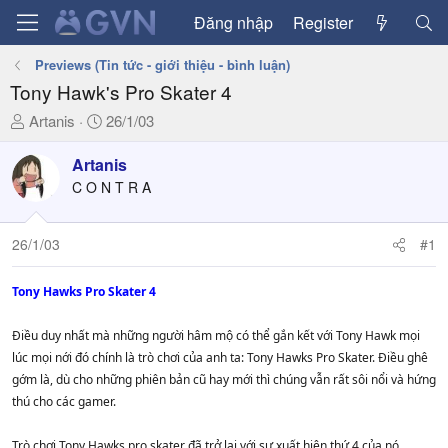
Đăng nhập
Register
Previews (Tin tức - giới thiệu - bình luận)
Tony Hawk's Pro Skater 4
T
N
Artanis
26/1/03
h
g
r
à
Artanis
e
y
C O N T R A
a
g
d
ử
26/1/03
#1
s
i
t
a
Tony Hawks Pro Skater 4
r
t
Điều duy nhất mà những người hâm mộ có thể gắn kết với Tony Hawk mọi
e
lúc mọi nới đó chính là trò chơi của anh ta: Tony Hawks Pro Skater. Điều ghê
r
gớm là, dù cho những phiên bản cũ hay mới thì chúng vẫn rất sôi nổi và hứng
thú cho các gamer.
Trò chơi Tony Hawks pro skater đã trở lại với sự xuất hiện thứ 4 của nó.