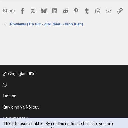
Facebook
X
Bluesky
LinkedIn
Reddit
Pinterest
Tumblr
WhatsApp
Email
Li
Share:
Previews (Tin tức - giới thiệu - bình luận)
Chọn giao diện
Liên hệ
Quy định và Nội quy
Privacy Policy
This site uses cookies. By continuing to use this site, you are