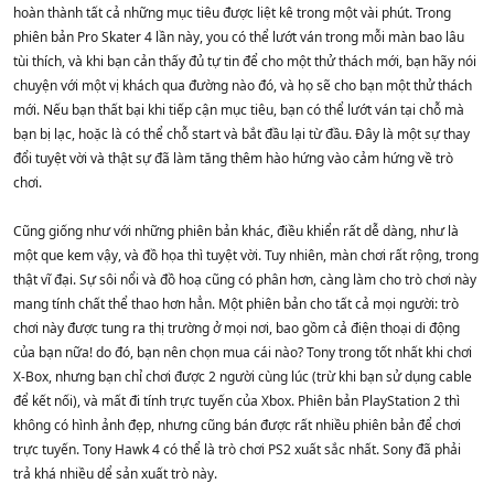
hoàn thành tất cả những mục tiêu được liệt kê trong một vài phút. Trong
phiên bản Pro Skater 4 lần này, you có thể lướt ván trong mỗi màn bao lâu
tùi thích, và khi bạn cản thấy đủ tự tin để cho một thử thách mới, bạn hãy nói
chuyện với một vị khách qua đường nào đó, và họ sẽ cho bạn một thử thách
mới. Nếu bạn thất bại khi tiếp cận mục tiêu, bạn có thể lướt ván tại chỗ mà
bạn bị lạc, hoặc là có thể chỗ start và bắt đầu lại từ đầu. Đây là một sự thay
đổi tuyệt vời và thật sự đã làm tăng thêm hào hứng vào cảm hứng về trò
chơi.
Cũng giống như với những phiên bản khác, điều khiển rất dễ dàng, như là
một que kem vậy, và đồ họa thì tuyệt vời. Tuy nhiên, màn chơi rất rộng, trong
thật vĩ đại. Sự sôi nổi và đồ hoạ cũng có phân hơn, càng làm cho trò chơi này
mang tính chất thể thao hơn hẳn. Một phiên bản cho tất cả mọi người: trò
chơi này được tung ra thị trường ở mọi nơi, bao gồm cả điện thoại di động
của bạn nữa! do đó, bạn nên chọn mua cái nào? Tony trong tốt nhất khi chơi
X-Box, nhưng bạn chỉ chơi được 2 người cùng lúc (trừ khi bạn sử dụng cable
để kết nối), và mất đi tính trực tuyến của Xbox. Phiên bản PlayStation 2 thì
không có hình ảnh đẹp, nhưng cũng bán được rất nhiều phiên bản để chơi
trực tuyến. Tony Hawk 4 có thể là trò chơi PS2 xuất sắc nhất. Sony đã phải
trả khá nhiều dể sản xuất trò này.