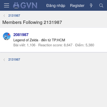
Đăng nhập
Register
2131987
Members Following 2131987
2081987
Legend of Zelda
·
đến từ
TP.HCM
Bài viết
1,106
Reaction score
8,647
Điểm
5,380
2131987