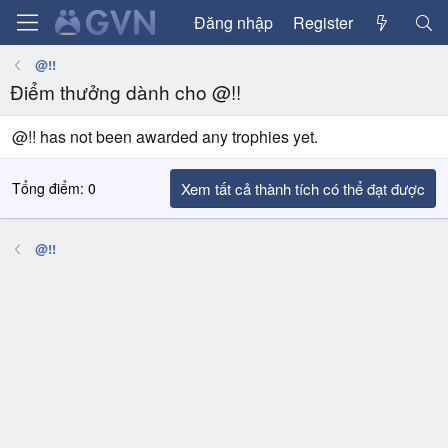
Đăng nhập
Register
@!!
Điểm thưởng dành cho @!!
@!! has not been awarded any trophies yet.
Tổng điểm: 0
Xem tất cả thành tích có thể đạt được
@!!