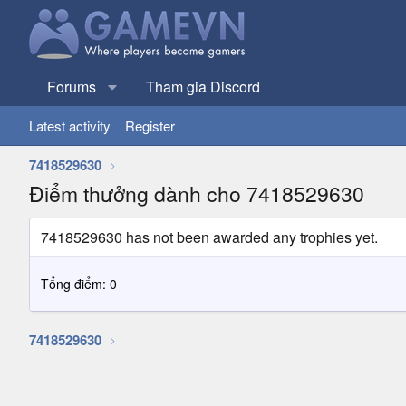
Forums
Tham gia Discord
Latest activity
Register
7418529630
Điểm thưởng dành cho 7418529630
7418529630 has not been awarded any trophies yet.
Tổng điểm: 0
7418529630