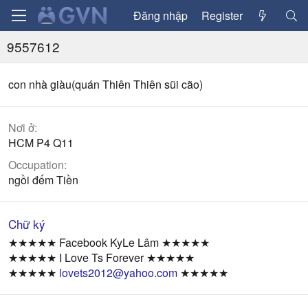
Đăng nhập
Register
9557612
con nhà giàu(quán Thiên Thiên sũi cão)
Nơi ở
HCM P4 Q11
Occupation
ngồi đếm Tiền
Chữ ký
★★★★★ Facebook KyLe Lâm ★★★★★
★★★★★ I Love Ts Forever ★★★★★
★★★★★
lovets2012@yahoo.com
★★★★★