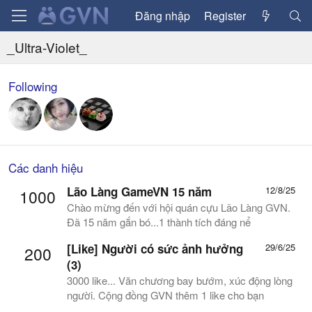
Đăng nhập
Register
_Ultra-Violet_
Following
Các danh hiệu
Lão Làng GameVN 15 năm
12/8/25
1000
Chào mừng đến với hội quán cựu Lão Làng GVN.
Đã 15 năm gắn bó...1 thành tích đáng nể
[Like] Người có sức ảnh hưởng
29/6/25
200
(3)
3000 like... Văn chương bay bướm, xúc động lòng
người. Cộng đồng GVN thêm 1 like cho bạn