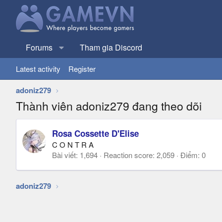
Forums
Tham gia Discord
Latest activity
Register
adoniz279
Thành viên adoniz279 đang theo dõi
Rosa Cossette D'Elise
C O N T R A
Bài viết
1,694
Reaction score
2,059
Điểm
0
adoniz279