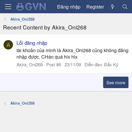
Đăng nhập
Register
Akira_Oni268
Recent Content by Akira_Oni268
Lỗi đăng nhập
A
tài khoản của mình là Akira_Oni268 củng không đăng
nhập được. CHán quá hix hix
Akira_Oni268
Post #6
23/11/09
Diễn đàn:
Đắc Kỷ
See more
Akira_Oni268