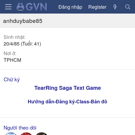
Đăng nhập
Register
anhduybabe85
Sinh nhật
20/4/85 (Tuổi: 41)
Nơi ở
TPHCM
Chữ ký
TearRing Saga Text Game
Hướng dẫn
-
Đăng ký
-
Class
-
Bản đồ
Người theo dõi