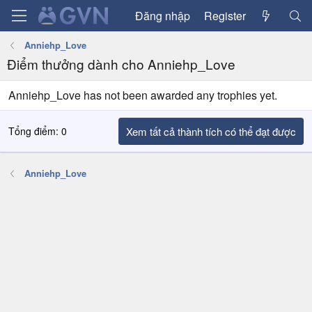
Đăng nhập
Register
Anniehp_Love
Điểm thưởng dành cho Anniehp_Love
Anniehp_Love has not been awarded any trophies yet.
Tổng điểm: 0
Xem tất cả thành tích có thể đạt được
Anniehp_Love