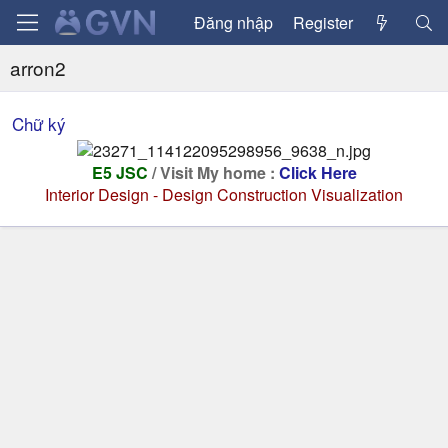
Đăng nhập
Register
arron2
Chữ ký
E5 JSC
/ Visit My home :
Click Here
Interior Design - Design Construction Visualization