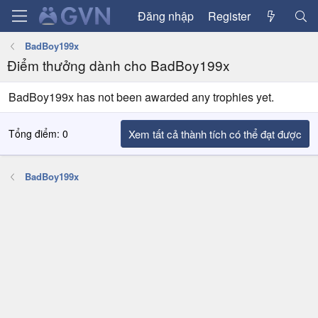
Đăng nhập
Register
BadBoy199x
Điểm thưởng dành cho BadBoy199x
BadBoy199x has not been awarded any trophies yet.
Tổng điểm: 0
Xem tất cả thành tích có thể đạt được
BadBoy199x