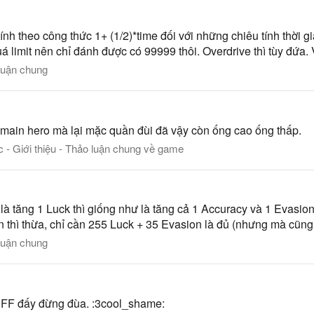
nh theo công thức 1+ (1/2)*time đối với những chiêu tính thời gi
mit nên chỉ đánh được có 99999 thôi. Overdrive thì tùy đứa. V
luận chung
 main hero mà lại mặc quần đùi đã vậy còn ống cao ống thấp.
c - Giới thiệu - Thảo luận chung về game
 là tăng 1 Luck thì giống như là tăng cả 1 Accuracy và 1 Evasio
n thì thừa, chỉ cần 255 Luck + 35 Evasion là đủ (nhưng mà cũng 
luận chung
g FF đấy đừng đùa. :3cool_shame: