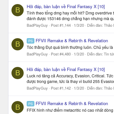
Hỏi đáp, bàn luận về Final Fantasy X [10]
B
Tính theo tổng dmg hay mỗi hit? Dmg overdrive tí
đánh được 153146 dmg chẳng hạn nhưng mà quá li
BadPlayGuy
Post #1,144
1/3/20
Diễn đàn:
Thảo 
FFVII Remake & Rebirth & Revelation
PS
B
Tóc thằng Đụt quá bình thường luôn. Chủ yếu là
BadPlayGuy
Post #4,480
1/3/20
Diễn đàn:
Tin tứ
Hỏi đáp, bàn luận về Final Fantasy X [10]
B
Luck nó tăng cả Accuracy, Evasion, Critical. Tức
được trong game, tức là thay vì build 255 Evasio
BadPlayGuy
Post #1,142
1/3/20
Diễn đàn:
Thảo 
FFVII Remake & Rebirth & Revelation
PS
B
FFIX hình như điểm metacritic nó cao nhất dòn