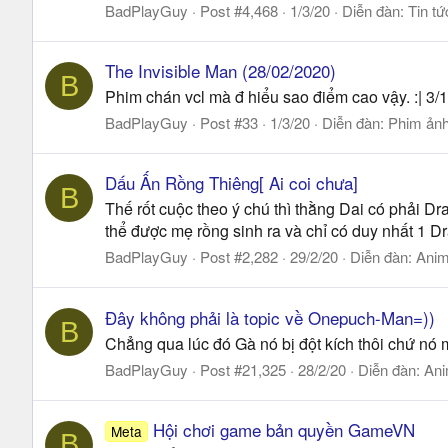
BadPlayGuy
Post #4,468
1/3/20
Diễn đàn:
Tin tứ
The Invisible Man (28/02/2020)
B
Phim chán vcl mà đ hiểu sao điểm cao vậy. :| 3/
BadPlayGuy
Post #33
1/3/20
Diễn đàn:
Phim ản
Dấu Ấn Rồng Thiêng[ Ai coi chưa]
B
Thế rốt cuộc theo ý chú thì thằng Dai có phải D
thể được mẹ rồng sinh ra và chỉ có duy nhất 1 Dra
BadPlayGuy
Post #2,282
29/2/20
Diễn đàn:
Anim
Đây không phải là topic về Onepuch-Man=))
B
Chẳng qua lúc đó Gà nó bị đột kích thôi chứ nó m
BadPlayGuy
Post #21,325
28/2/20
Diễn đàn:
Ani
Hội chơi game bản quyền GameVN
Meta
B