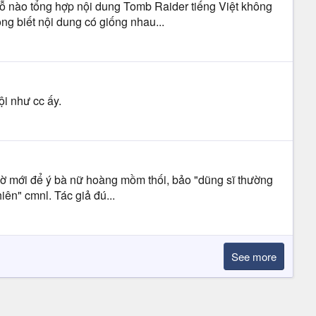
ỗ nào tổng hợp nội dung Tomb Raider tiếng Việt không
g biết nội dung có giống nhau...
i như cc ấy.
Giờ mới để ý bà nữ hoàng mồm thối, bảo "dũng sĩ thường
iên" cmnl. Tác giả đú...
See more