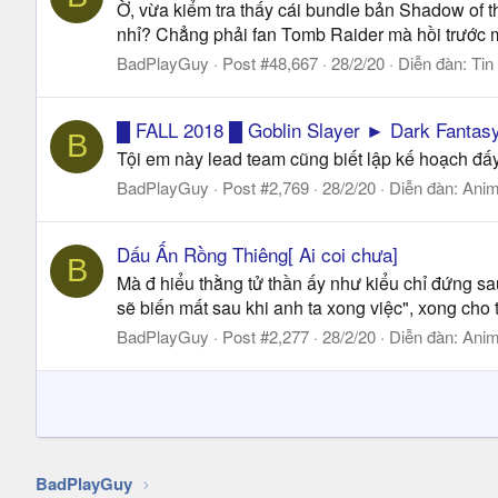
Ờ, vừa kiểm tra thấy cái bundle bản Shadow of
nhỉ? Chẳng phải fan Tomb Raider mà hồi trước m
BadPlayGuy
Post #48,667
28/2/20
Diễn đàn:
Tin
█ FALL 2018 █ Goblin Slayer ► Dark Fantas
B
Tội em này lead team cũng biết lập kế hoạch đấy
BadPlayGuy
Post #2,769
28/2/20
Diễn đàn:
Anim
Dấu Ấn Rồng Thiêng[ Ai coi chưa]
B
Mà đ hiểu thằng tử thần ấy như kiểu chỉ đứng sa
sẽ biến mất sau khi anh ta xong việc", xong cho 
BadPlayGuy
Post #2,277
28/2/20
Diễn đàn:
Anim
BadPlayGuy