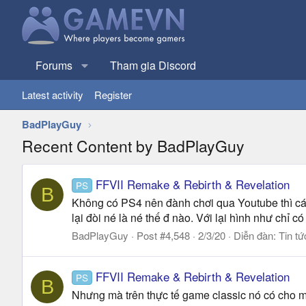
Forums
Tham gia Discord
Latest activity
Register
BadPlayGuy
Recent Content by BadPlayGuy
FFVII Remake & Rebirth & Revelation
PS
B
Không có PS4 nên đành chơi qua Youtube thì cá
lại đòi né là né thế đ nào. Với lại hình như chỉ c
BadPlayGuy
Post #4,548
2/3/20
Diễn đàn:
Tin tứ
FFVII Remake & Rebirth & Revelation
PS
B
Nhưng mà trên thực tế game classic nó có cho mìn