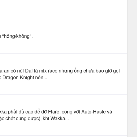
au "hông/không".
 Baran có nói Dai là mix race nhưng ổng chưa bao giờ gọi
c Dragon Knight nên...
ka phải đủ cao để đỡ Flare, cộng với Auto-Haste và
c chết cũng được), khi Wakka...