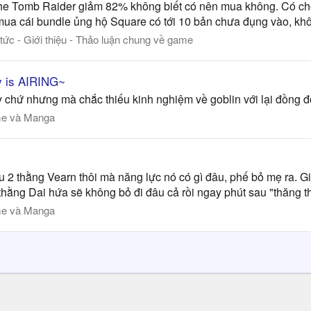
 the Tomb Raider giảm 82% không biết có nên mua không. Có ch
ua cái bundle ủng hộ Square có tới 10 bản chưa đụng vào, khôn
 tức - Giới thiệu - Thảo luận chung về game
y is AIRING~
 chứ nhưng mà chắc thiếu kinh nghiệm về goblin với lại đồng độ
e và Manga
u 2 thằng Vearn thôi mà năng lực nó có gì đâu, phế bỏ mẹ ra. 
thằng Dai hứa sẽ không bỏ đi đâu cả rồi ngay phút sau "thăng th
e và Manga