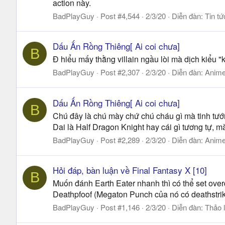
action này.
BadPlayGuy
Post #4,544
2/3/20
Diễn đàn:
Tin tứ
Dấu Ấn Rồng Thiêng[ Ai coi chưa]
B
Đ hiểu mấy thằng villain ngầu lòi mà dịch kiểu "
BadPlayGuy
Post #2,307
2/3/20
Diễn đàn:
Anime
Dấu Ấn Rồng Thiêng[ Ai coi chưa]
B
Chú đây là chú mày chứ chú cháu gì mà tinh tướng
Dai là Half Dragon Knight hay cái gì tương tự, 
BadPlayGuy
Post #2,289
2/3/20
Diễn đàn:
Anime
Hỏi đáp, bàn luận về Final Fantasy X [10]
B
Muốn đánh Earth Eater nhanh thì có thể set ove
Deathpfoof (Megaton Punch của nó có deathstrik
BadPlayGuy
Post #1,146
2/3/20
Diễn đàn:
Thảo 