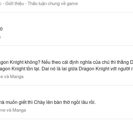
c - Giới thiệu - Thảo luận chung về game
10
h
ragon Knight không? Nếu theo cái định nghĩa của chú thì thằng 
gon Knight tồn tại. Dai nó là lai giữa Dragon Knight với người nê
e và Manga
à muốn giết thì Chày lên bàn thờ ngồi lâu rồi.
me và Manga