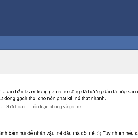
i đoạn bắn lazer trong game nó cũng đã hướng dẫn là núp sau
ó 2 đống gạch thôi cho nên phải kill nó thật nhanh.
c - Giới thiệu - Thảo luận chung về game
h bấm nút để nhân vật...né đâu mà đòi né. :)) Tuy nhiên nếu cam