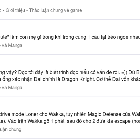
c - Giới thiệu - Thảo luận chung về game
kute" làm con mẹ gì trong khi trong cùng 1 câu lại tréo ngoe nh
 và Manga
 vậy? Đọc tới đây là biết trình đọc hiểu có vấn đề rồi. =)) Dù
mà ổng xác nhận Dai chính là Dragon Knight. Cơ thể Dai vốn khá
 và Manga
rdrive mode Loner cho Wakka, tuy nhiên Magic Defense của Wak
e). Vào trận Wakka gõ 1 phát, sau đó cho 2 đứa kia escape (hoặ
luận chung