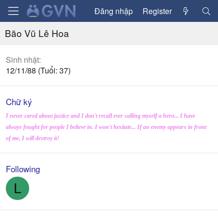
Đăng nhập
Register
Bão Vũ Lê Hoa
Sinh nhật
12/11/88 (Tuổi: 37)
Chữ ký
I never cared about justice and I don't recall ever calling myself a hero... I have
always fought for people I believe in. I won't hesitate... If an enemy appears in front
of me, I will destroy it!
Following
L