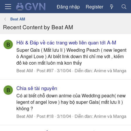
Đăng nhập
Register
Beat AM
Recent Content by Beat AM
Hỏi & Đáp về các trang web liên quan tới A-M
B
Super Gals ( Mắt lưu li ) Weeding Peach ( new legent
ò Angel Love ) Ai biết link down thì chỉ me với , kiếm
đỏ kè con mắt luôn mà kon thấy
Beat AM
Post #97
3/10/04
Diễn đàn:
Anime và Manga
Chia sẻ tài nguyên
B
Có ai biết chỗ down anime của Wedding peach( new
legent of angel love ) hay bộ super Gals( mắt lưu li )
không ?
Beat AM
Post #18
3/10/04
Diễn đàn:
Anime và Manga