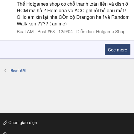
Thế Hotgames shop có chỗ thanh toán tiền và dish ở
HCM mà hả ? Hôm bữa vô ACC ghi rồi bỏ đâu mất !
CHo em xin lại nha CÒn bộ Drangon half và Random
Walk kon ???? ( anime)
Beat AM
Post #58
12/9/04
Diễn đàn:
Hotgame Shop
See more
Beat AM
Chọn giao diện