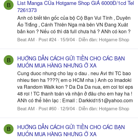
List Manga CỦa Hotgame Shop GiÁ 6000Đ/1cd Tel
B
7261373
Anh có biết tên gốc của bộ Cộ Bạn Vui Tính , Duyên
Áo Trắng , Cánh Thiên Nga mà bên VN Đang Xuât
bản kon ? Nếu có thì dã full chưa há ? ANh có kon ?
Beat AM
Post #24
15/9/04
Diễn đàn:
Hotgame Shop
HUỚNG DẪN CÁCH GỬI TIỀN CHO CÁC BẠN
B
MUỐN MUA HÀNG NHƯNG Ở XA
Cung duoc nhung cho lay o dau . neu Avi thi TC bao
nhieu tien ha ????( em o HCM nha ) Anh co Imadoki
va Random Walk kon ? Da Da Da nua, em coi toi eps
48 roi ! TC thanh toán và nhận ở đâu cho em hay ha !
ANh có thể liên lạc : Email :
Darkkid151@yahoo.com
Beat AM
Post #60
12/9/04
Diễn đàn:
Hotgame Shop
HUỚNG DẪN CÁCH GỬI TIỀN CHO CÁC BẠN
B
MUỐN MUA HÀNG NHƯNG Ở XA