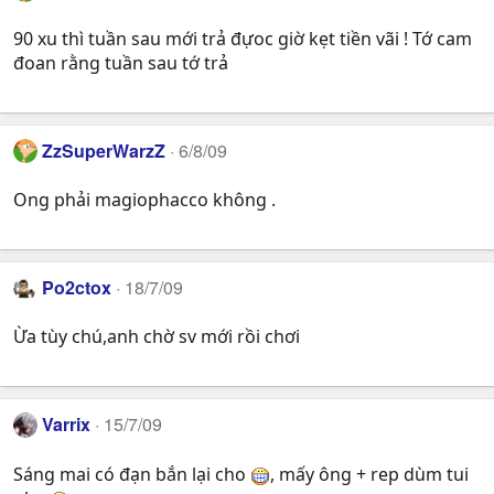
90 xu thì tuần sau mới trả đựoc giờ kẹt tiền vãi ! Tớ cam
đoan rằng tuần sau tớ trả
ZzSuperWarzZ
6/8/09
Ong phải magiophacco không .
Po2ctox
18/7/09
Ừa tùy chú,anh chờ sv mới rồi chơi
Varrix
15/7/09
Sáng mai có đạn bắn lại cho
, mấy ông + rep dùm tui