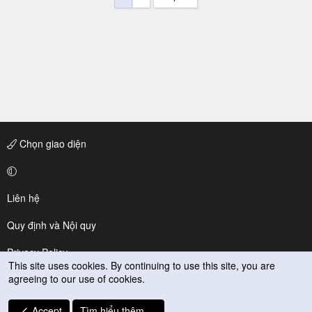
Chọn giao diện
Liên hệ
Quy định và Nội quy
Privacy Policy
This site uses cookies. By continuing to use this site, you are
agreeing to our use of cookies.
Trợ giúp
R
Accept
Tìm hiểu thêm.…