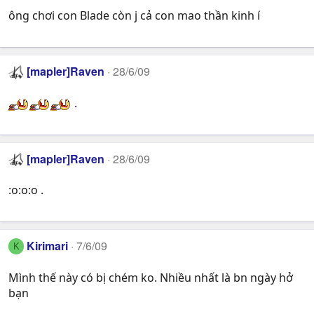
ông chơi con Blade còn j cả con mao thần kinh í
[mapler]Raven
28/6/09
.
[mapler]Raven
28/6/09
:o:o:o .
Kirimari
7/6/09
K
Mình thế này có bị chém ko. Nhiều nhất là bn ngày hở
bạn