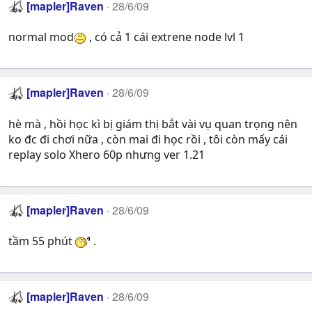
[mapler]Raven
28/6/09
normal mod
, có cả 1 cái extrene node lvl 1
[mapler]Raven
28/6/09
hè mà , hồi học kì bị giám thị bắt vài vụ quan trọng nên
ko đc đi chơi nữa , còn mai đi học rồi , tôi còn mấy cái
replay solo Xhero 60p nhưng ver 1.21
[mapler]Raven
28/6/09
tầm 55 phút
.
[mapler]Raven
28/6/09