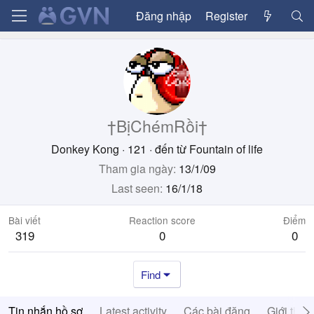
Đăng nhập
Register
†BịChémRồi†
Donkey Kong
·
121
·
đến từ
Fountain of life
Tham gia ngày
13/1/09
Last seen
16/1/18
Bài viết
Reaction score
Điểm
319
0
0
Find
Tin nhắn hồ sơ
Latest activity
Các bài đăng
Giới thiệ