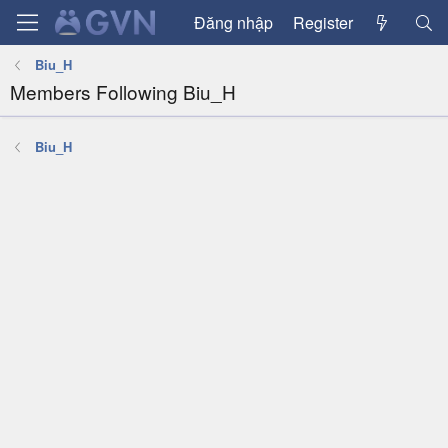
Đăng nhập
Register
Biu_H
Members Following Biu_H
Biu_H