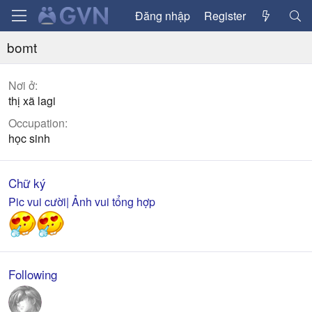
Đăng nhập
Register
bomt
Nơi ở
thị xã lagi
Occupation
học sinh
Chữ ký
Pic vui cười| Ảnh vui tổng hợp
Following