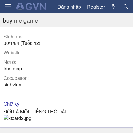
Đăng nhập
Register
boy me game
Sinh nhật
30/1/84 (Tuổi: 42)
Website
Nơi ở
Iron map
Occupation
sinhviên
Chữ ký
ĐỜI LÀ MỘT TIẾNG THỞ DÀI