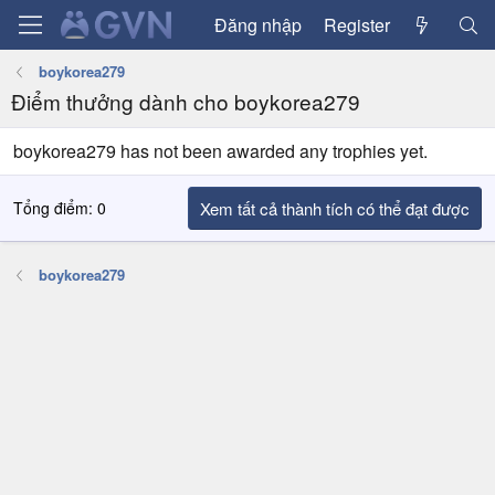
Đăng nhập
Register
boykorea279
Điểm thưởng dành cho boykorea279
boykorea279 has not been awarded any trophies yet.
Tổng điểm: 0
Xem tất cả thành tích có thể đạt được
boykorea279