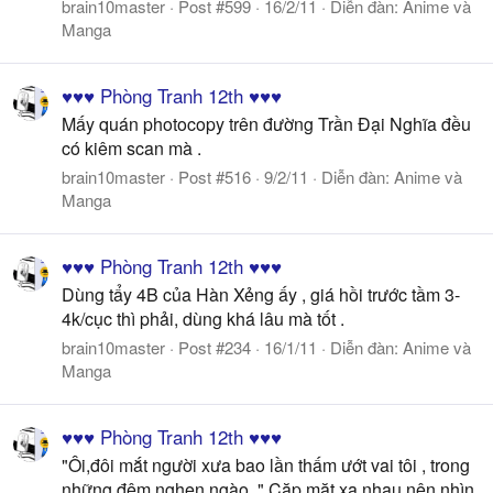
brain10master
Post #599
16/2/11
Diễn đàn:
Anime và
Manga
♥♥♥ Phòng Tranh 12th ♥♥♥
Mấy quán photocopy trên đường Trần Đại Nghĩa đều
có kiêm scan mà .
brain10master
Post #516
9/2/11
Diễn đàn:
Anime và
Manga
♥♥♥ Phòng Tranh 12th ♥♥♥
Dùng tẩy 4B của Hàn Xẻng ấy , giá hồi trước tầm 3-
4k/cục thì phải, dùng khá lâu mà tốt .
brain10master
Post #234
16/1/11
Diễn đàn:
Anime và
Manga
♥♥♥ Phòng Tranh 12th ♥♥♥
"Ôi,đôi mắt người xưa bao lần thấm ướt vai tôi , trong
những đêm nghẹn ngào.." Cặp mặt xa nhau nên nhìn