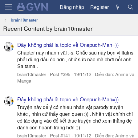
Đăng nhập
Register
brain10master
Recent Content by brain10master
Đây không phải là topic về Onepuch-Man=))
Chapter này nhanh vãi :-s. Chắc sau này bọn villiains
phải dùng đầu óc hơn , chứ sức nào mà chơi nổi anh
Saitama .
brain10master
Post #395
19/11/12
Diễn đàn:
Anime và
Manga
Đây không phải là topic về Onepuch-Man=))
Truyện này để ý có nhiều nhân vật parody truyện
khác , nhìn cứ thấy quen quen :)) . Nhân vật chính chỉ
có tác dụng vào để kết thúc truyện chứ xem thằng đệ
đánh còn hoành tráng hơn :))
brain10master
Post #141
10/11/12
Diễn đàn:
Anime và