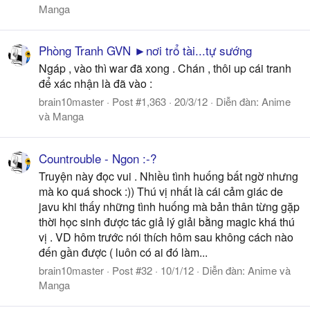
Manga
Phòng Tranh GVN ►nơi trổ tài...tự sướng
Ngáp , vào thì war đã xong . Chán , thôi up cái tranh
để xác nhận là đã vào :
brain10master
Post #1,363
20/3/12
Diễn đàn:
Anime
và Manga
Countrouble - Ngon :-?
Truyện này đọc vui . Nhiều tình huống bất ngờ nhưng
mà ko quá shock :)) Thú vị nhất là cái cảm giác de
javu khi thấy những tình huống mà bản thân từng gặp
thời học sinh được tác giả lý giải bằng magic khá thú
vị . VD hôm trước nói thích hôm sau không cách nào
đến gần được ( luôn có ai đó làm...
brain10master
Post #32
10/1/12
Diễn đàn:
Anime và
Manga