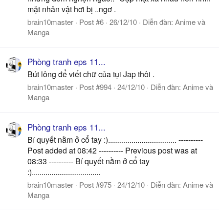
mặt nhân vật hơi bị ..ngơ .
brain10master
Post #6
26/12/10
Diễn đàn:
Anime và
Manga
Phòng tranh eps 11...
Bút lông để viết chữ của tụi Jap thôi .
brain10master
Post #994
24/12/10
Diễn đàn:
Anime và
Manga
Phòng tranh eps 11...
Bí quyết nằm ở cổ tay :)................................... ----------
Post added at 08:42 ---------- Previous post was at
08:33 ---------- Bí quyết nằm ở cổ tay
:)...................................
brain10master
Post #975
24/12/10
Diễn đàn:
Anime và
Manga