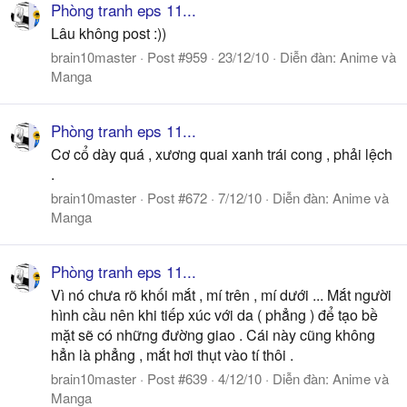
Phòng tranh eps 11...
Lâu không post :))
brain10master
Post #959
23/12/10
Diễn đàn:
Anime và
Manga
Phòng tranh eps 11...
Cơ cổ dày quá , xương quai xanh trái cong , phải lệch
.
brain10master
Post #672
7/12/10
Diễn đàn:
Anime và
Manga
Phòng tranh eps 11...
Vì nó chưa rõ khối mắt , mí trên , mí dưới ... Mắt người
hình cầu nên khi tiếp xúc với da ( phẳng ) để tạo bề
mặt sẽ có những đường giao . Cái này cũng không
hẳn là phẳng , mắt hơi thụt vào tí thôi .
brain10master
Post #639
4/12/10
Diễn đàn:
Anime và
Manga