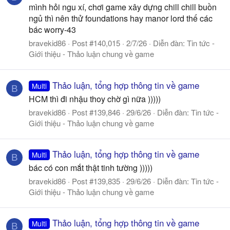
mình hỏi ngu xí, chơi game xây dựng chill chill buồn
ngủ thì nên thử foundations hay manor lord thế các
bác worry-43
bravekid86
Post #140,015
2/7/26
Diễn đàn:
Tin tức -
Giới thiệu - Thảo luận chung về game
Thảo luận, tổng hợp thông tin về game
Multi
B
HCM thì đi nhậu thoy chờ gì nữa )))))
bravekid86
Post #139,846
29/6/26
Diễn đàn:
Tin tức -
Giới thiệu - Thảo luận chung về game
Thảo luận, tổng hợp thông tin về game
Multi
B
bác có con mắt thật tinh tường )))))
bravekid86
Post #139,835
29/6/26
Diễn đàn:
Tin tức -
Giới thiệu - Thảo luận chung về game
Thảo luận, tổng hợp thông tin về game
Multi
B