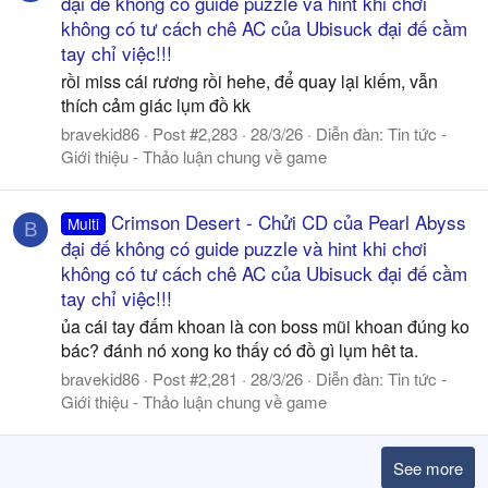
đại đế không có guide puzzle và hint khi chơi
không có tư cách chê AC của Ubisuck đại đế cầm
tay chỉ việc!!!
rồi miss cái rương rồi hehe, để quay lại kiếm, vẫn
thích cảm giác lụm đồ kk
bravekid86
Post #2,283
28/3/26
Diễn đàn:
Tin tức -
Giới thiệu - Thảo luận chung về game
Crimson Desert - Chửi CD của Pearl Abyss
Multi
B
đại đế không có guide puzzle và hint khi chơi
không có tư cách chê AC của Ubisuck đại đế cầm
tay chỉ việc!!!
ủa cái tay đấm khoan là con boss mũi khoan đúng ko
bác? đánh nó xong ko thấy có đồ gì lụm hêt ta.
bravekid86
Post #2,281
28/3/26
Diễn đàn:
Tin tức -
Giới thiệu - Thảo luận chung về game
See more