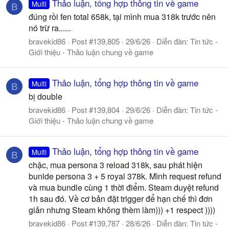
Thảo luận, tổng hợp thông tin về game
Multi
B
đúng rồi fen total 658k, tại mình mua 318k trước nên
nó trừ ra......
bravekid86
Post #139,805
29/6/26
Diễn đàn:
Tin tức -
Giới thiệu - Thảo luận chung về game
Thảo luận, tổng hợp thông tin về game
Multi
B
bị double
bravekid86
Post #139,804
29/6/26
Diễn đàn:
Tin tức -
Giới thiệu - Thảo luận chung về game
Thảo luận, tổng hợp thông tin về game
Multi
B
chậc, mua persona 3 reload 318k, sau phát hiện
bunlde persona 3 + 5 royal 378k. Mình request refund
và mua bundle cùng 1 thời điểm. Steam duyệt refund
1h sau đó. Về cơ bản đặt trigger để hạn chế thì đơn
giản nhưng Steam không thèm làm))) +1 respect ))))
bravekid86
Post #139,787
28/6/26
Diễn đàn:
Tin tức -