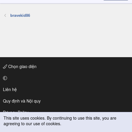
bravekid86
Chọn giao diện
Liên hệ
Quy định và Nội quy
Privacy Policy
This site uses cookies. By continuing to use this site, you are
agreeing to our use of cookies.
Trợ giúp