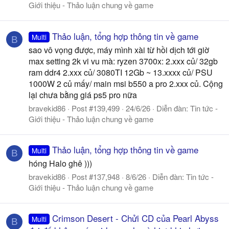
Giới thiệu - Thảo luận chung về game
Thảo luận, tổng hợp thông tin về game
Multi
B
sao vô vọng được, máy mình xài từ hồi dịch tới giờ
max setting 2k vi vu mà: ryzen 3700x: 2.xxx củ/ 32gb
ram ddr4 2.xxx củ/ 3080TI 12Gb ~ 13.xxxx củ/ PSU
1000W 2 củ mấy/ main msi b550 a pro 2.xxx củ. Cộng
lại chưa bằng giá ps5 pro nữa
bravekid86
Post #139,499
24/6/26
Diễn đàn:
Tin tức -
Giới thiệu - Thảo luận chung về game
Thảo luận, tổng hợp thông tin về game
Multi
B
hóng Halo ghê )))
bravekid86
Post #137,948
8/6/26
Diễn đàn:
Tin tức -
Giới thiệu - Thảo luận chung về game
Crimson Desert - Chửi CD của Pearl Abyss
Multi
B