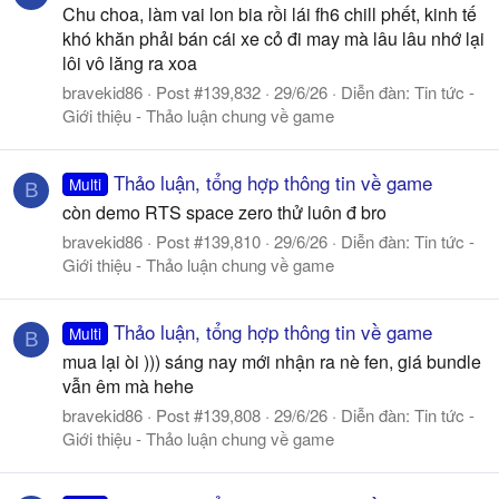
Chu choa, làm vai lon bia rồi lái fh6 chill phết, kinh tế
khó khăn phải bán cái xe cỏ đi may mà lâu lâu nhớ lại
lôi vô lăng ra xoa
bravekid86
Post #139,832
29/6/26
Diễn đàn:
Tin tức -
Giới thiệu - Thảo luận chung về game
Thảo luận, tổng hợp thông tin về game
Multi
B
còn demo RTS space zero thử luôn đ bro
bravekid86
Post #139,810
29/6/26
Diễn đàn:
Tin tức -
Giới thiệu - Thảo luận chung về game
Thảo luận, tổng hợp thông tin về game
Multi
B
mua lại òi ))) sáng nay mới nhận ra nè fen, giá bundle
vẫn êm mà hehe
bravekid86
Post #139,808
29/6/26
Diễn đàn:
Tin tức -
Giới thiệu - Thảo luận chung về game