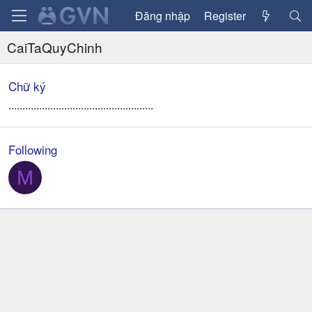
Đăng nhập
Register
CaiTaQuyChinh
Chữ ký
....................................................
Following
M