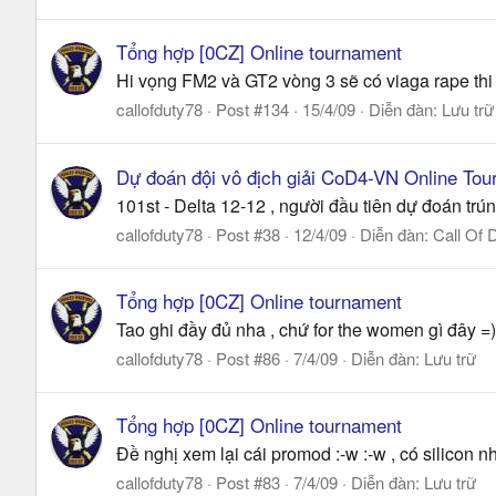
Tổng hợp [0CZ] Online tournament
Hi vọng FM2 và GT2 vòng 3 sẽ có viaga rape thi đ
callofduty78
Post #134
15/4/09
Diễn đàn:
Lưu trữ
Dự đoán đội vô địch giải CoD4-VN Online To
101st - Delta 12-12 , người đầu tiên dự đoán trún
callofduty78
Post #38
12/4/09
Diễn đàn:
Call Of 
Tổng hợp [0CZ] Online tournament
Tao ghi đầy đủ nha , chứ for the women gì đây =)
callofduty78
Post #86
7/4/09
Diễn đàn:
Lưu trữ
Tổng hợp [0CZ] Online tournament
Đề nghị xem lại cái promod :-w :-w , có silicon nh
callofduty78
Post #83
7/4/09
Diễn đàn:
Lưu trữ