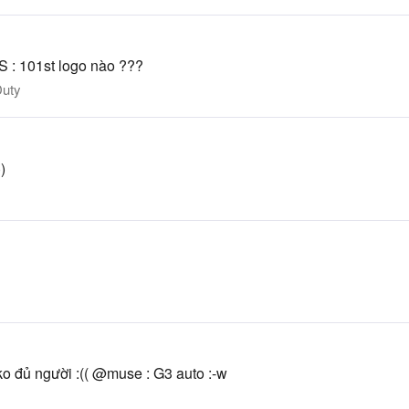
P/S : 101st logo nào ???
Duty
)
ko đủ người :(( @muse : G3 auto :-w