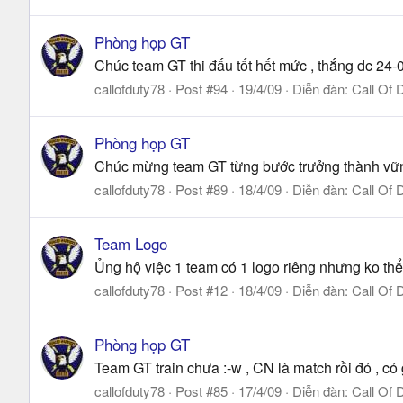
Phòng họp GT
Chúc team GT thi đấu tốt hết mức , thắng dc 24-0 c
callofduty78
Post #94
19/4/09
Diễn đàn:
Call Of 
Phòng họp GT
Chúc mừng team GT từng bước trưởng thành vững 
callofduty78
Post #89
18/4/09
Diễn đàn:
Call Of 
Team Logo
Ủng hộ việc 1 team có 1 logo riêng nhưng ko thể 
callofduty78
Post #12
18/4/09
Diễn đàn:
Call Of 
Phòng họp GT
Team GT train chưa :-w , CN là match rồi đó , có 
callofduty78
Post #85
17/4/09
Diễn đàn:
Call Of 