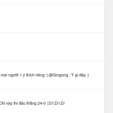
ọi người 1 ý thích riêng :| @Gingong : Ý gì đây :|
CN này thi đấu thắng 24-0 \:D/\:D/\:D/