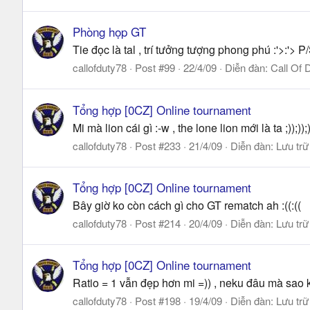
Phòng họp GT
Tie đọc là tal , trí tưởng tượng phong phú :'>:'> 
callofduty78
Post #99
22/4/09
Diễn đàn:
Call Of 
Tổng hợp [0CZ] Online tournament
Mi mà lion cái gì :-w , the lone lion mới là ta ;));));)
callofduty78
Post #233
21/4/09
Diễn đàn:
Lưu trữ
Tổng hợp [0CZ] Online tournament
Bây giờ ko còn cách gì cho GT rematch ah :((:((
callofduty78
Post #214
20/4/09
Diễn đàn:
Lưu trữ
Tổng hợp [0CZ] Online tournament
Ratio = 1 vẫn đẹp hơn mi =)) , neku đâu mà sao 
callofduty78
Post #198
19/4/09
Diễn đàn:
Lưu trữ