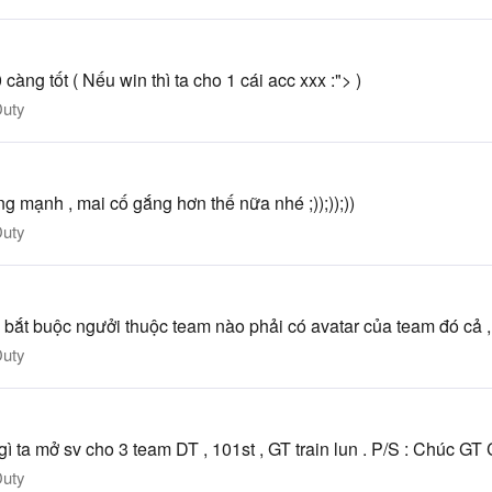
àng tốt ( Nếu win thì ta cho 1 cái acc xxx :"> )
Duty
mạnh , mai cố gắng hơn thế nữa nhé ;));));))
Duty
bắt buộc ngưởi thuộc team nào phải có avatar của team đó cả , m
Duty
gì ta mở sv cho 3 team DT , 101st , GT train lun . P/S : Chúc GT 
Duty