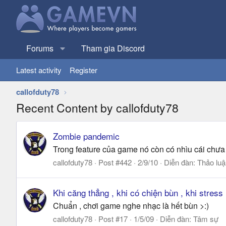
Forums
Tham gia Discord
Latest activity
Register
callofduty78
Recent Content by callofduty78
Zombie pandemic
Trong feature của game nó còn có nhìu cái chưa mở
callofduty78
Post #442
2/9/10
Diễn đàn:
Thảo luậ
Khi căng thẳng , khi có chiện bùn , khi stress
Chuẩn , chơi game nghe nhạc là hết bùn >:)
callofduty78
Post #17
1/5/09
Diễn đàn:
Tâm sự