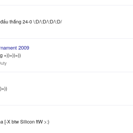
ấu thắng 24-0 \:D/\:D/\:D/\:D/
urnament 2009
g =))=))=))
Duty
)=))
a [-X btw Silicon ftW >:)