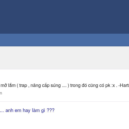
 lắm ( trap , nâng cấp súng .... ) trong đó cũng có pk :x . -Hart
n
 ... anh em hay làm gì ???