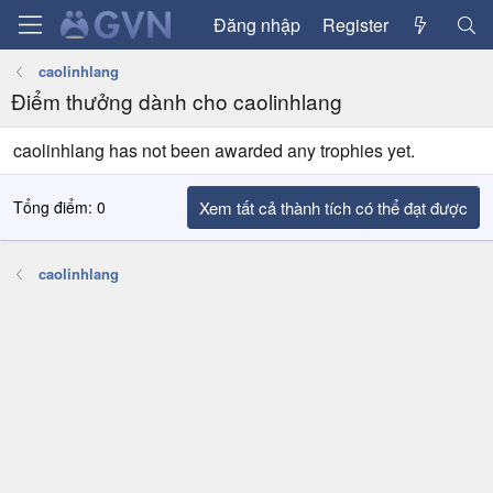
Đăng nhập
Register
caolinhlang
Điểm thưởng dành cho caolinhlang
caolinhlang has not been awarded any trophies yet.
Tổng điểm: 0
Xem tất cả thành tích có thể đạt được
caolinhlang