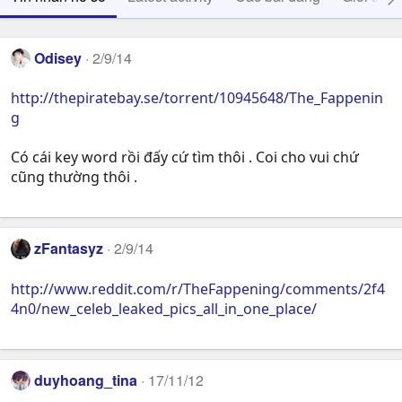
Odisey
2/9/14
http://thepiratebay.se/torrent/10945648/The_Fappenin
g
Có cái key word rồi đấy cứ tìm thôi . Coi cho vui chứ
cũng thường thôi .
zFantasyz
2/9/14
http://www.reddit.com/r/TheFappening/comments/2f4
4n0/new_celeb_leaked_pics_all_in_one_place/
duyhoang_tina
17/11/12