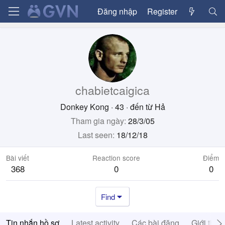
Đăng nhập
Register
chabietcaigica
Donkey Kong
·
43
·
đến từ
Hả
Tham gia ngày
28/3/05
Last seen
18/12/18
Bài viết
Reaction score
Điểm
368
0
0
Find
Tin nhắn hồ sơ
Latest activity
Các bài đăng
Giới thiệ