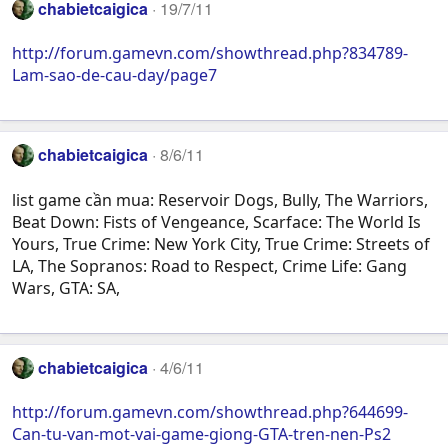
chabietcaigica
19/7/11
http://forum.gamevn.com/showthread.php?834789-
Lam-sao-de-cau-day/page7
chabietcaigica
8/6/11
list game cần mua: Reservoir Dogs, Bully, The Warriors,
Beat Down: Fists of Vengeance, Scarface: The World Is
Yours, True Crime: New York City, True Crime: Streets of
LA, The Sopranos: Road to Respect, Crime Life: Gang
Wars, GTA: SA,
chabietcaigica
4/6/11
http://forum.gamevn.com/showthread.php?644699-
Can-tu-van-mot-vai-game-giong-GTA-tren-nen-Ps2