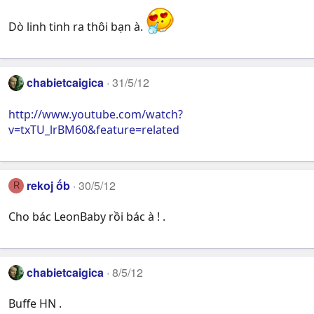
Dò linh tinh ra thôi bạn à.
chabietcaigica
31/5/12
http://www.youtube.com/watch?
v=txTU_lrBM60&feature=related
rekoj ốb
30/5/12
R
Cho bác LeonBaby rồi bác à ! .
chabietcaigica
8/5/12
Buffe HN .