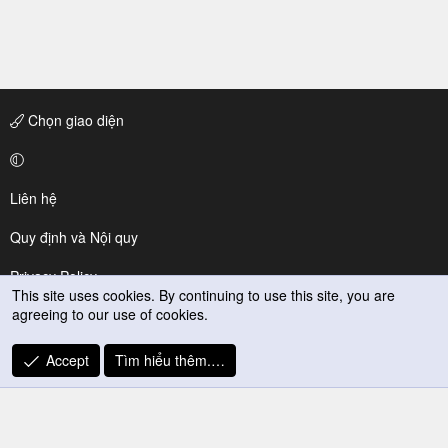
Chọn giao diện
Liên hệ
Quy định và Nội quy
Privacy Policy
This site uses cookies. By continuing to use this site, you are
agreeing to our use of cookies.
Trợ giúp
R
Accept
Tìm hiểu thêm.…
S
S