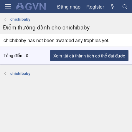
Đăng nhập
Register
chichibaby
Điểm thưởng dành cho chichibaby
chichibaby has not been awarded any trophies yet.
Tổng điểm: 0
Xem tất cả thành tích có thể đạt được
chichibaby