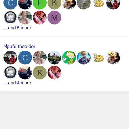
C
F
K
M
... and 5 more.
Người theo dõi
C
K
... and 4 more.