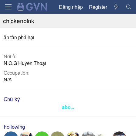
Đăng nhập
Register
chickenpink
ăn tàn phá hại
Nơi ở
N.O.G Huyền Thoại
Occupation
N/A
Chữ ký
abc...
Following