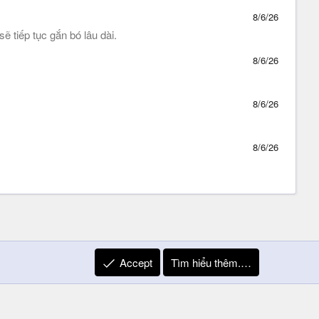
8/6/26
 tiếp tục gắn bó lâu dài.
8/6/26
8/6/26
8/6/26
Accept
Tìm hiểu thêm.…
R
Liên hệ
Quy định và Nội quy
Privacy Policy
Trợ giúp
S
S