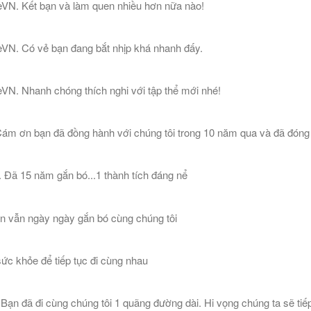
eVN. Kết bạn và làm quen nhiều hơn nữa nào!
eVN. Có vẻ bạn đang bắt nhịp khá nhanh đấy.
VN. Nhanh chóng thích nghi với tập thể mới nhé!
m ơn bạn đã đồng hành với chúng tôi trong 10 năm qua và đã đóng g
Đã 15 năm gắn bó...1 thành tích đáng nể
n vẫn ngày ngày gắn bó cùng chúng tôi
ức khỏe để tiếp tục đi cùng nhau
n đã đi cùng chúng tôi 1 quãng đường dài. Hi vọng chúng ta sẽ tiếp