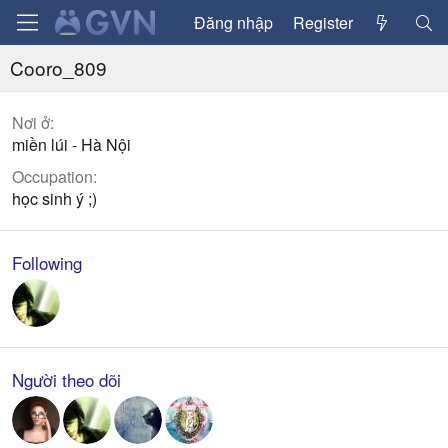
Đăng nhập
Register
Cooro_809
Nơi ở
miền lúi - Hà Nội
Occupation
học sinh ý ;)
Following
Người theo dõi