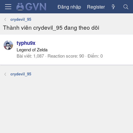
Đăng nhập
Register
crydevil_95
Thành viên crydevil_95 đang theo dõi
typhu9x
Legend of Zelda
Bài viết
1,087
Reaction score
90
Điểm
0
crydevil_95