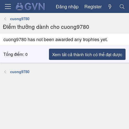
Đăng nhập
Register
cuong9780
Điểm thưởng dành cho cuong9780
cuong9780 has not been awarded any trophies yet.
Tổng điểm: 0
Xem tất cả thành tích có thể đạt được
cuong9780