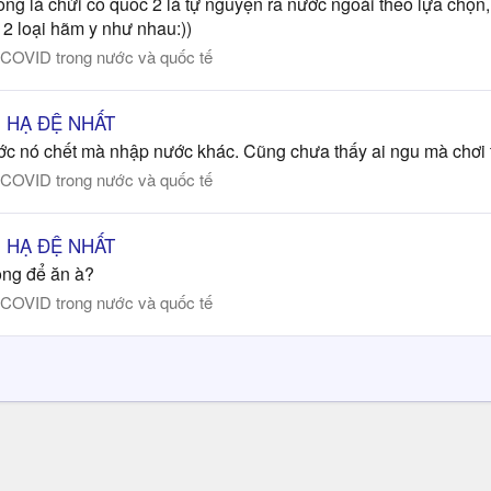
 xong là chửi cố quốc 2 là tự nguyện ra nước ngoài theo lựa chọ
2 loại hãm y như nhau:))
 COVID trong nước và quốc tế
ÊN HẠ ĐỆ NHẤT
nước nó chết mà nhập nước khác. Cũng chưa thấy ai ngu mà chơi 
 COVID trong nước và quốc tế
ÊN HẠ ĐỆ NHẤT
uộng để ăn à?
 COVID trong nước và quốc tế