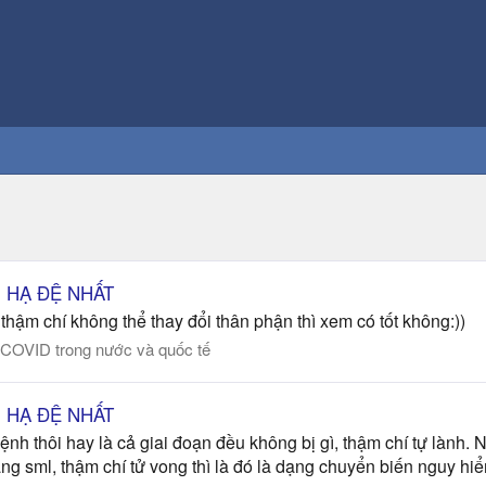
ÊN HẠ ĐỆ NHẤT
, thậm chí không thể thay đổi thân phận thì xem có tốt không:))
 COVID trong nước và quốc tế
ÊN HẠ ĐỆ NHẤT
ệnh thôi hay là cả giai đoạn đều không bị gì, thậm chí tự lành. 
ng sml, thậm chí tử vong thì là đó là dạng chuyển biến nguy hiể