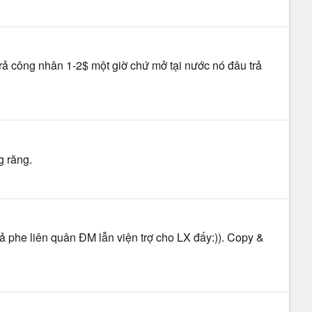
trả công nhân 1-2$ một giờ chứ mở tại nước nó đâu trả
g răng.
ả phe liên quân ĐM lẫn viện trợ cho LX đấy:)). Copy &