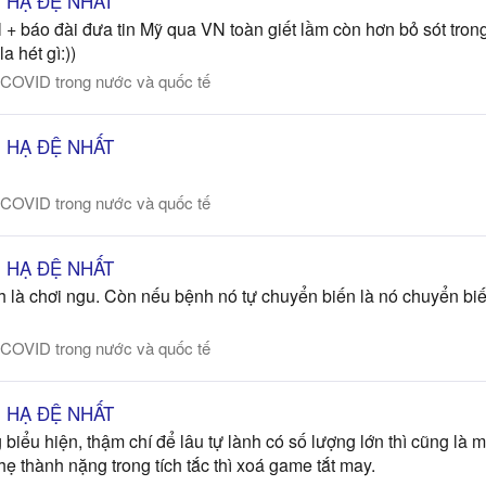
ÊN HẠ ĐỆ NHẤT
 báo đài đưa tin Mỹ qua VN toàn giết lầm còn hơn bỏ sót tron
 hét gì:))
 COVID trong nước và quốc tế
ÊN HẠ ĐỆ NHẤT
 COVID trong nước và quốc tế
ÊN HẠ ĐỆ NHẤT
là chơi ngu. Còn nếu bệnh nó tự chuyển biến là nó chuyển biến 
 COVID trong nước và quốc tế
ÊN HẠ ĐỆ NHẤT
ểu hiện, thậm chí để lâu tự lành có số lượng lớn thì cũng là 
hẹ thành nặng trong tích tắc thì xoá game tắt may.