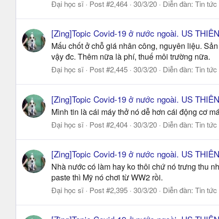
Đại học sĩ
Post #2,464
30/3/20
Diễn đàn:
Tin tức
[Zing]Topic Covid-19 ở nước ngoài. US THI
Mấu chốt ở chỗ giá nhân công, nguyên liệu. Sản 
vậy đc. Thêm nữa là phí, thuế môi trường nữa.
Đại học sĩ
Post #2,445
30/3/20
Diễn đàn:
Tin tức
[Zing]Topic Covid-19 ở nước ngoài. US THI
Mình tin là cái máy thở nó dễ hơn cái động cơ máy
Đại học sĩ
Post #2,404
30/3/20
Diễn đàn:
Tin tức
[Zing]Topic Covid-19 ở nước ngoài. US THI
Nhà nước có làm hay ko thôi chứ nó trưng thu nh
paste thì Mỹ nó chơi từ WW2 rồi.
Đại học sĩ
Post #2,395
30/3/20
Diễn đàn:
Tin tức