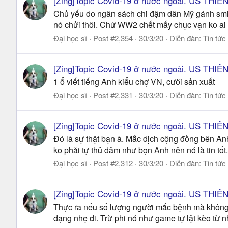
[Zing]Topic Covid-19 ở nước ngoài. US THI
Chủ yếu do ngân sách chi đậm dân Mỹ gánh sml +
nó chửi thôi. Chứ WW2 chết mấy chục vạn ko ai la
Đại học sĩ
Post #2,354
30/3/20
Diễn đàn:
Tin tức
[Zing]Topic Covid-19 ở nước ngoài. US THI
1 ổ viết tiếng Anh kiểu chợ VN, cười sản xuất
Đại học sĩ
Post #2,331
30/3/20
Diễn đàn:
Tin tức
[Zing]Topic Covid-19 ở nước ngoài. US THI
Đó là sự thật bạn à. Mắc dịch cộng đồng bên Anh 
ko phải tự thủ dâm như bọn Anh nên nó là tin tốt.
Đại học sĩ
Post #2,312
30/3/20
Diễn đàn:
Tin tức
[Zing]Topic Covid-19 ở nước ngoài. US THI
Thực ra nếu số lượng người mắc bệnh mà không bi
dạng nhẹ đi. Trừ phi nó như game tự lật kèo từ n