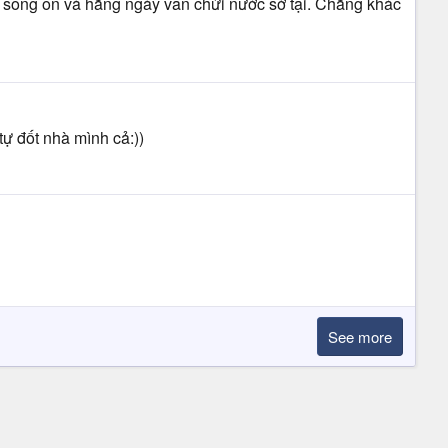
n, sống ổn và hằng ngày vẫn chửi nước sở tại. Chẳng khác
tự đốt nhà mình cả:))
See more