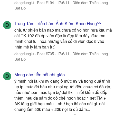
dangdungkt
Post #194
17/6/11
Diễn đàn:
Thiên Long
Bát Bộ
Trung Tâm Triển Lãm Ảnh-Kiêm Khoe Hàng^^
D
chà, từ phiên bản nào mà chưa có võ hồn nữa kìa, mà
cái TK 102 đó ép viên độc là đẹp lắm đấy, đứa em
mình chơi full hỏa nhưng vẫn cố dí viên độc 5 vào
nhìn mê ly lắm bạn à :)
dangdungkt
Post #705
17/6/11
Diễn đàn:
Thiên Long
Bát Bộ
Mong các tiền bối chỉ giáo.
D
ý mình nói là khi nv đang ở mức 89 và trong quá trình
up tp, mức đó hầu như mọi người đều chưa có đồ xịn,
hầu như toàn mặc tạm bợ đợi 9x ++ rồi kiếm đồ đắp
thêm, nếu đã sắm dc đồ chế ngon hoặc 1 set TM +
AK tăng giới hạn máu... như bạn thì còn nói gì. nói
chung tầm 50k máu + 20k nội là đủ đảm...