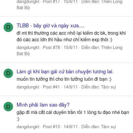
dangdungkt
Post #17
15/6/11
Diễn đàn:
Thiên Long
Bát Bộ
TLBB - bây giờ và ngày xưa....
D
đi mt thì thường các acc nhỏ lại kiếm dc bk, trong khi
đó các acc lớn thì hầu như chỉ kiếm exp thôi :)
dangdungkt
Post #78
15/6/11
Diễn đàn:
Thiên Long
Bát Bộ
Làm gì khi bạn gái cứ bàn chuyện tương lai.
D
muốn tin tưởng thì cho tin tưởng luôn đi bạn :)
dangdungkt
Post #41
14/6/11
Diễn đàn:
Tâm sự
Mình phải làm sao đây?
D
gặp đi mà cắt cái duyên trần rồi 1 lòng tu đạo nhé bạn
:)
dangdungkt
Post #13
14/6/11
Diễn đàn:
Tâm sự