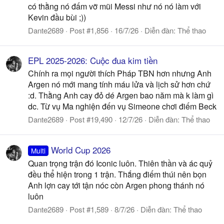
có thằng nó đấm vỡ mũi Messi như nó nó làm với
Kevin đầu bùi ;))
Dante2689
Post #1,856
16/7/26
Diễn đàn:
Thể thao
EPL 2025-2026: Cuộc đua kim tiền
Chính ra mọi người thích Pháp TBN hơn nhưng Anh
Argen nó mới mang tính máu lửa và lịch sử hơn chứ
:d. Thằng Anh cay đỏ dé Argen bao năm mà k làm gì
dc. Từ vụ Ma nghiện đến vụ Simeone chơi điếm Beck
Dante2689
Post #19,490
12/7/26
Diễn đàn:
Thể thao
World Cup 2026
Multi
Quan trọng trận đó Iconic luôn. Thiên thần và ác quỷ
đều thể hiện trong 1 trận. Thắng điếm thúi nên bọn
Anh lợn cay tới tận nóc còn Argen phong thánh nó
luôn
Dante2689
Post #1,589
8/7/26
Diễn đàn:
Thể thao