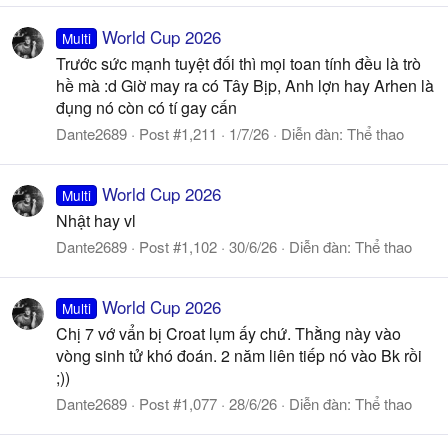
World Cup 2026
Multi
Trước sức mạnh tuyệt đối thì mọi toan tính đều là trò
hề mà :d Giờ may ra có Tây Bịp, Anh lợn hay Arhen là
đụng nó còn có tí gay cấn
Dante2689
Post #1,211
1/7/26
Diễn đàn:
Thể thao
World Cup 2026
Multi
Nhật hay vl
Dante2689
Post #1,102
30/6/26
Diễn đàn:
Thể thao
World Cup 2026
Multi
Chị 7 vớ vẩn bị Croat lụm ấy chứ. Thằng này vào
vòng sinh tử khó đoán. 2 năm liên tiếp nó vào Bk rồi
;))
Dante2689
Post #1,077
28/6/26
Diễn đàn:
Thể thao