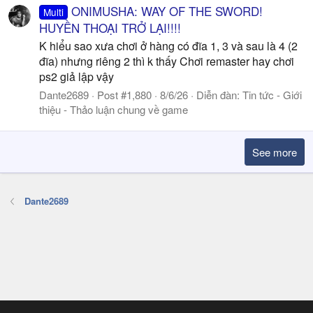
ONIMUSHA: WAY OF THE SWORD!
Multi
HUYỀN THOẠI TRỞ LẠI!!!!
K hiểu sao xưa chơi ở hàng có đĩa 1, 3 và sau là 4 (2
đĩa) nhưng riêng 2 thì k thấy Chơi remaster hay chơi
ps2 giả lập vậy
Dante2689
Post #1,880
8/6/26
Diễn đàn:
Tin tức - Giới
thiệu - Thảo luận chung về game
See more
Dante2689